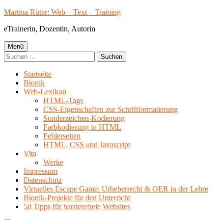
Springe
Martina Rüter: Web – Text – Training
zum
eTrainerin, Dozentin, Autorin
Inhalt
Primäres
Menü
Suchen
Menü
nach:
Startseite
Bionik
Web-Lexikon
HTML-Tags
CSS-Eigenschaften zur Schriftformatierung
Sonderzeichen-Kodierung
Farbkodierung in HTML
Fehlerseiten
HTML, CSS und Javascript
Vita
Werke
Impressum
Datenschutz
Virtuelles Escape Game: Urheberrecht & OER in der Lehre
Bionik-Projekte für den Unterricht
50 Tipps für barrierefreie Websites