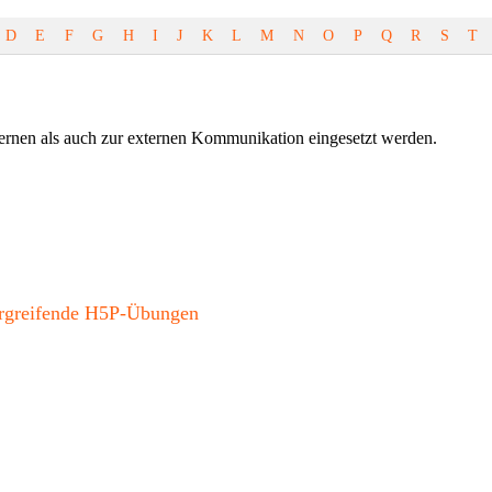
D
E
F
G
H
I
J
K
L
M
N
O
P
Q
R
S
T
ernen als auch zur externen Kommunikation eingesetzt werden.
bergreifende H5P-Übungen