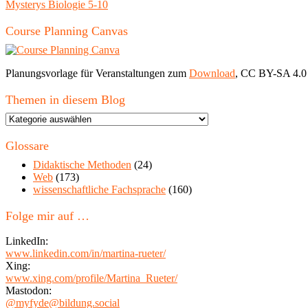
Mysterys Biologie 5-10
Course Planning Canvas
Planungsvorlage für Veranstaltungen zum
Download
, CC BY-SA 4.0
Themen in diesem Blog
Themen
in
diesem
Glossare
Blog
Didaktische Methoden
(24)
Web
(173)
wissenschaftliche Fachsprache
(160)
Folge mir auf …
LinkedIn:
www.linkedin.com/in/martina-rueter/
Xing:
www.xing.com/profile/Martina_Rueter/
Mastodon:
@myfyde@bildung.social