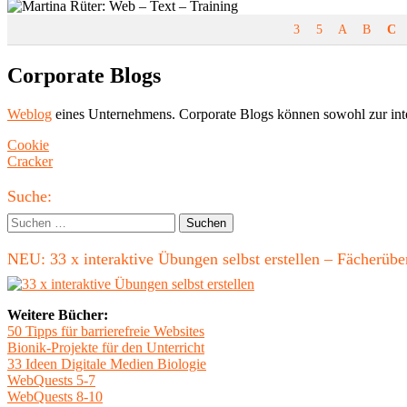
3
5
A
B
C
Corporate Blogs
Weblog
eines Unternehmens. Corporate Blogs können sowohl zur int
Beitragsnavigation
Vorheriger
Cookie
Beitrag:
Nächster
Cracker
Beitrag
Haupt-
Suche:
Seitenleiste
Suchen
nach:
NEU: 33 x interaktive Übungen selbst erstellen – Fächerü
Weitere Bücher:
50 Tipps für barrierefreie Websites
Bionik-Projekte für den Unterricht
33 Ideen Digitale Medien Biologie
WebQuests 5-7
WebQuests 8-10