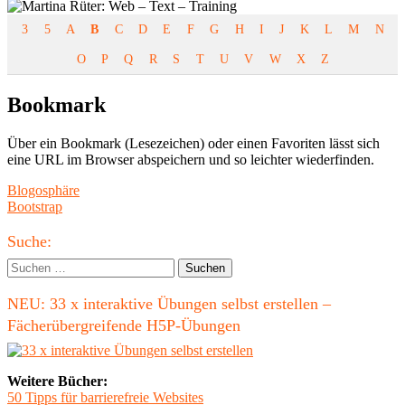
3
5
A
B
C
D
E
F
G
H
I
J
K
L
M
N
O
P
Q
R
S
T
U
V
W
X
Z
Bookmark
Über ein Bookmark (Lesezeichen) oder einen Favoriten lässt sich
eine URL im Browser abspeichern und so leichter wiederfinden.
Beitragsnavigation
Vorheriger
Blogosphäre
Beitrag:
Nächster
Bootstrap
Beitrag
Haupt-
Suche:
Seitenleiste
Suchen
nach:
NEU: 33 x interaktive Übungen selbst erstellen –
Fächerübergreifende H5P-Übungen
Weitere Bücher:
50 Tipps für barrierefreie Websites