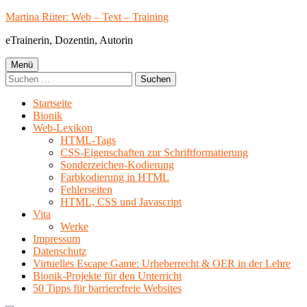
Springe
Martina Rüter: Web – Text – Training
zum
eTrainerin, Dozentin, Autorin
Inhalt
Primäres
Menü
Suchen
Menü
nach:
Startseite
Bionik
Web-Lexikon
HTML-Tags
CSS-Eigenschaften zur Schriftformatierung
Sonderzeichen-Kodierung
Farbkodierung in HTML
Fehlerseiten
HTML, CSS und Javascript
Vita
Werke
Impressum
Datenschutz
Virtuelles Escape Game: Urheberrecht & OER in der Lehre
Bionik-Projekte für den Unterricht
50 Tipps für barrierefreie Websites