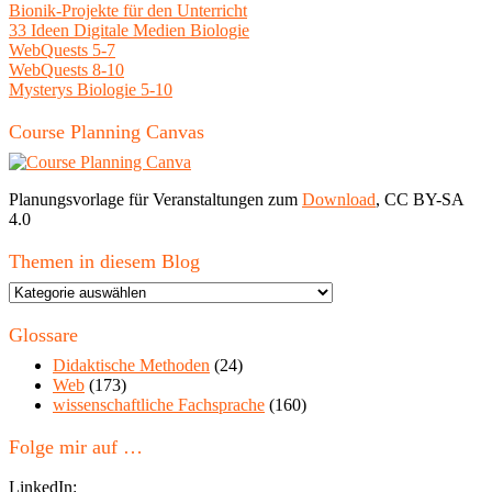
Bionik-Projekte für den Unterricht
33 Ideen Digitale Medien Biologie
WebQuests 5-7
WebQuests 8-10
Mysterys Biologie 5-10
Course Planning Canvas
Planungsvorlage für Veranstaltungen zum
Download
, CC BY-SA
4.0
Themen in diesem Blog
Themen
in
diesem
Glossare
Blog
Didaktische Methoden
(24)
Web
(173)
wissenschaftliche Fachsprache
(160)
Folge mir auf …
LinkedIn: