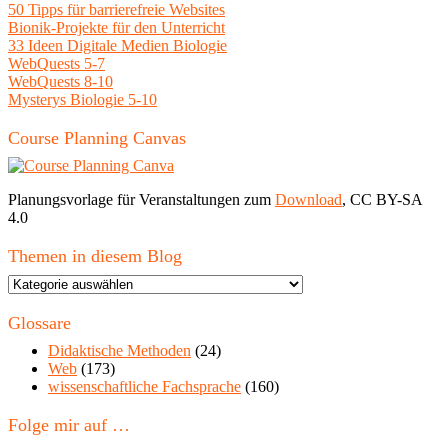
50 Tipps für barrierefreie Websites
Bionik-Projekte für den Unterricht
33 Ideen Digitale Medien Biologie
WebQuests 5-7
WebQuests 8-10
Mysterys Biologie 5-10
Course Planning Canvas
Planungsvorlage für Veranstaltungen zum
Download
, CC BY-SA
4.0
Themen in diesem Blog
Themen
in
diesem
Glossare
Blog
Didaktische Methoden
(24)
Web
(173)
wissenschaftliche Fachsprache
(160)
Folge mir auf …