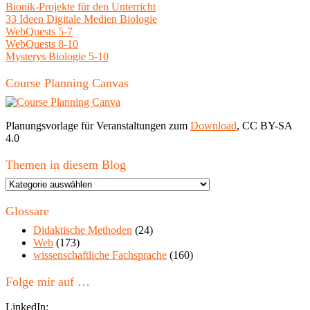
Bionik-Projekte für den Unterricht
33 Ideen Digitale Medien Biologie
WebQuests 5-7
WebQuests 8-10
Mysterys Biologie 5-10
Course Planning Canvas
Planungsvorlage für Veranstaltungen zum
Download
, CC BY-SA
4.0
Themen in diesem Blog
Themen
in
diesem
Glossare
Blog
Didaktische Methoden
(24)
Web
(173)
wissenschaftliche Fachsprache
(160)
Folge mir auf …
LinkedIn: