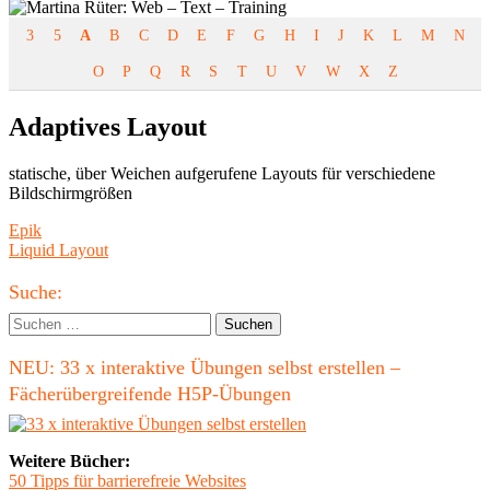
3
5
A
B
C
D
E
F
G
H
I
J
K
L
M
N
O
P
Q
R
S
T
U
V
W
X
Z
Adaptives Layout
statische, über Weichen aufgerufene Layouts für verschiedene
Bildschirmgrößen
Beitragsnavigation
Vorheriger
Epik
Beitrag:
Nächster
Liquid Layout
Beitrag
Haupt-
Suche:
Seitenleiste
Suchen
nach:
NEU: 33 x interaktive Übungen selbst erstellen –
Fächerübergreifende H5P-Übungen
Weitere Bücher:
50 Tipps für barrierefreie Websites