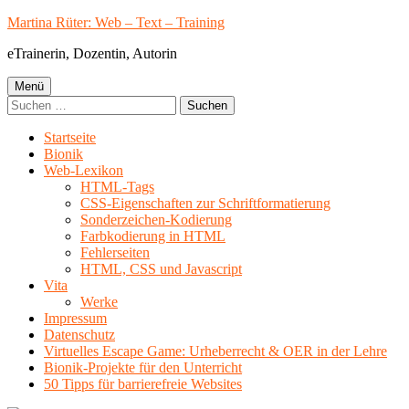
Springe
Martina Rüter: Web – Text – Training
zum
eTrainerin, Dozentin, Autorin
Inhalt
Primäres
Menü
Suchen
Menü
nach:
Startseite
Bionik
Web-Lexikon
HTML-Tags
CSS-Eigenschaften zur Schriftformatierung
Sonderzeichen-Kodierung
Farbkodierung in HTML
Fehlerseiten
HTML, CSS und Javascript
Vita
Werke
Impressum
Datenschutz
Virtuelles Escape Game: Urheberrecht & OER in der Lehre
Bionik-Projekte für den Unterricht
50 Tipps für barrierefreie Websites