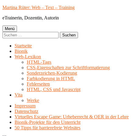
Springe
Martina Rüter: Web – Text – Training
zum
eTrainerin, Dozentin, Autorin
Inhalt
Primäres
Menü
Suchen
Menü
nach:
Startseite
Bionik
Web-Lexikon
HTML-Tags
CSS-Eigenschaften zur Schriftformatierung
Sonderzeichen-Kodierung
Farbkodierung in HTML
Fehlerseiten
HTML, CSS und Javascript
Vita
Werke
Impressum
Datenschutz
Virtuelles Escape Game: Urheberrecht & OER in der Lehre
Bionik-Projekte für den Unterricht
50 Tipps für barrierefreie Websites