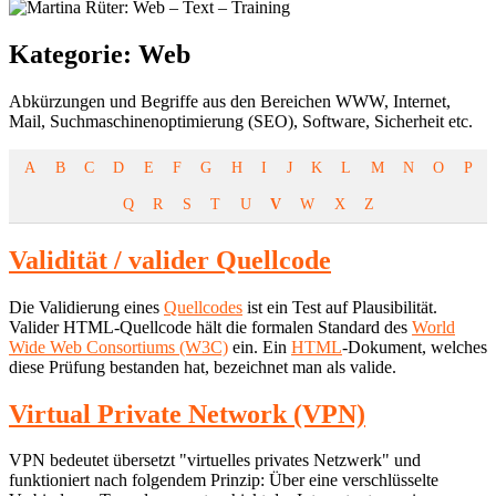
Kategorie:
Web
Abkürzungen und Begriffe aus den Bereichen WWW, Internet,
Mail, Suchmaschinenoptimierung (SEO), Software, Sicherheit etc.
A
B
C
D
E
F
G
H
I
J
K
L
M
N
O
P
Q
R
S
T
U
V
W
X
Z
Validität / valider Quellcode
Die Validierung eines
Quellcodes
ist ein Test auf Plausibilität.
Valider HTML-Quellcode hält die formalen Standard des
World
Wide Web Consortiums (W3C)
ein. Ein
HTML
-Dokument, welches
diese Prüfung bestanden hat, bezeichnet man als valide.
Virtual Private Network (VPN)
VPN bedeutet übersetzt "virtuelles privates Netzwerk" und
funktioniert nach folgendem Prinzip: Über eine verschlüsselte