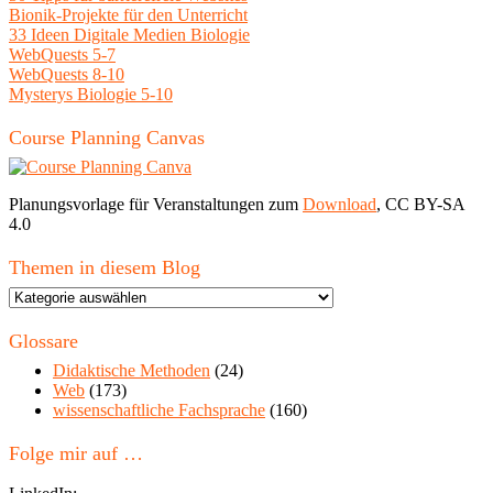
Bionik-Projekte für den Unterricht
33 Ideen Digitale Medien Biologie
WebQuests 5-7
WebQuests 8-10
Mysterys Biologie 5-10
Course Planning Canvas
Planungsvorlage für Veranstaltungen zum
Download
, CC BY-SA
4.0
Themen in diesem Blog
Themen
in
diesem
Glossare
Blog
Didaktische Methoden
(24)
Web
(173)
wissenschaftliche Fachsprache
(160)
Folge mir auf …