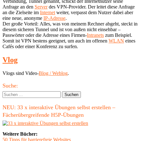
Verbindung, Tunnel genannt, schickt der Internetnutzer seine
Anfrage an den
Server
des VPN-Provider. Der leitet diese Anfrage
an die Zielseite im
Internet
weiter, verpasst dem Nutzer dabei aber
eine neue, anonyme
IP-Adresse
.
Der große Vorteil: Alles, was von meinem Rechner abgeht, steckt in
diesem sicheren Tunnel und ist von außen nicht einsehbar –
Passwörter oder die Adresse eines Firmen-
Intranets
zum Beispiel.
Somit ist VPN bestens geeignet, um auch im offenen
WLAN
eines
Cafés oder einer Konferenz zu surfen.
Vlog
Vlogs sind Video-
Blog / Weblog
.
Haupt-
Suche:
Seitenleiste
Suchen
nach:
NEU: 33 x interaktive Übungen selbst erstellen –
Fächerübergreifende H5P-Übungen
Weitere Bücher:
50 Tipps für barrierefreie Websites