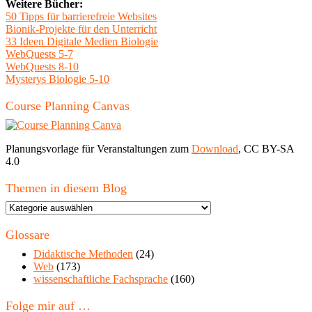
Weitere Bücher:
50 Tipps für barrierefreie Websites
Bionik-Projekte für den Unterricht
33 Ideen Digitale Medien Biologie
WebQuests 5-7
WebQuests 8-10
Mysterys Biologie 5-10
Course Planning Canvas
Planungsvorlage für Veranstaltungen zum
Download
, CC BY-SA
4.0
Themen in diesem Blog
Themen
in
diesem
Glossare
Blog
Didaktische Methoden
(24)
Web
(173)
wissenschaftliche Fachsprache
(160)
Folge mir auf …