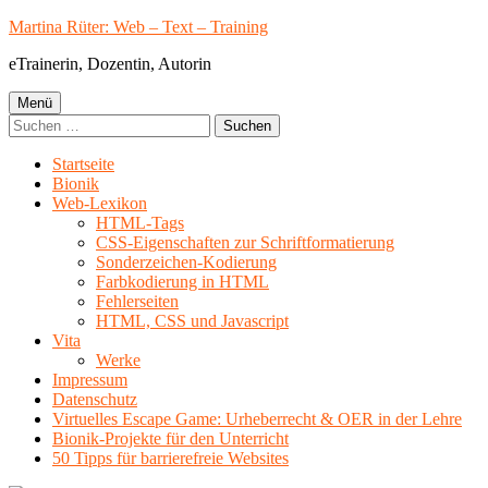
Springe
Martina Rüter: Web – Text – Training
zum
eTrainerin, Dozentin, Autorin
Inhalt
Primäres
Menü
Suchen
Menü
nach:
Startseite
Bionik
Web-Lexikon
HTML-Tags
CSS-Eigenschaften zur Schriftformatierung
Sonderzeichen-Kodierung
Farbkodierung in HTML
Fehlerseiten
HTML, CSS und Javascript
Vita
Werke
Impressum
Datenschutz
Virtuelles Escape Game: Urheberrecht & OER in der Lehre
Bionik-Projekte für den Unterricht
50 Tipps für barrierefreie Websites