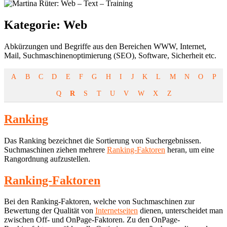
Kategorie:
Web
Abkürzungen und Begriffe aus den Bereichen WWW, Internet,
Mail, Suchmaschinenoptimierung (SEO), Software, Sicherheit etc.
A
B
C
D
E
F
G
H
I
J
K
L
M
N
O
P
Q
R
S
T
U
V
W
X
Z
Ranking
Das Ranking bezeichnet die Sortierung von Suchergebnissen.
Suchmaschinen ziehen mehrere
Ranking-Faktoren
heran, um eine
Rangordnung aufzustellen.
Ranking-Faktoren
Bei den Ranking-Faktoren, welche von Suchmaschinen zur
Bewertung der Qualität von
Internetseiten
dienen, unterscheidet man
zwischen Off- und OnPage-Faktoren. Zu den OnPage-