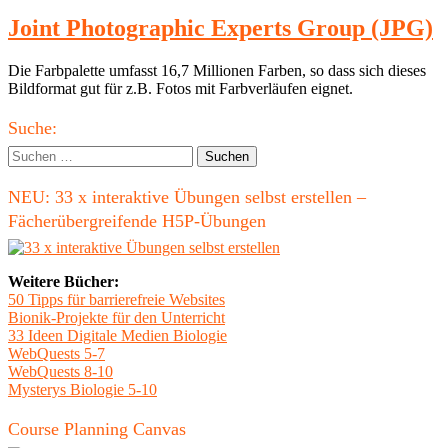
Joint Photographic Experts Group (JPG)
Die Farbpalette umfasst 16,7 Millionen Farben, so dass sich dieses
Bildformat gut für z.B. Fotos mit Farbverläufen eignet.
Haupt-
Suche:
Seitenleiste
Suchen
nach:
NEU: 33 x interaktive Übungen selbst erstellen –
Fächerübergreifende H5P-Übungen
Weitere Bücher:
50 Tipps für barrierefreie Websites
Bionik-Projekte für den Unterricht
33 Ideen Digitale Medien Biologie
WebQuests 5-7
WebQuests 8-10
Mysterys Biologie 5-10
Course Planning Canvas