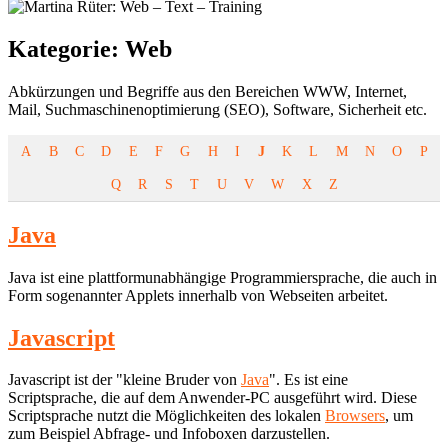
Kategorie:
Web
Abkürzungen und Begriffe aus den Bereichen WWW, Internet,
Mail, Suchmaschinenoptimierung (SEO), Software, Sicherheit etc.
A
B
C
D
E
F
G
H
I
J
K
L
M
N
O
P
Q
R
S
T
U
V
W
X
Z
Java
Java ist eine plattformunabhängige Programmiersprache, die auch in
Form sogenannter Applets innerhalb von Webseiten arbeitet.
Javascript
Javascript ist der "kleine Bruder von
Java
". Es ist eine
Scriptsprache, die auf dem Anwender-PC ausgeführt wird. Diese
Scriptsprache nutzt die Möglichkeiten des lokalen
Browsers
, um
zum Beispiel Abfrage- und Infoboxen darzustellen.