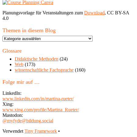
Planungsvorlage für Veranstaltungen zum
Download
, CC BY-SA
4.0
Themen in diesem Blog
Themen
in
diesem
Glossare
Blog
Didaktische Methoden
(24)
Web
(173)
wissenschaftliche Fachsprache
(160)
Folge mir auf …
LinkedIn:
www.linkedin.com/in/martina-rueter/
Xing:
www.xing.com/profile/Martina_Rueter/
Mastodon:
@myfyde@bildung.social
Footer
Verwendet
Tiny Framework
•