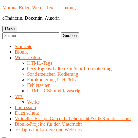
Springe
Martina Rüter: Web – Text – Training
zum
eTrainerin, Dozentin, Autorin
Inhalt
Primäres
Menü
Suchen
Menü
nach:
Startseite
Bionik
Web-Lexikon
HTML-Tags
CSS-Eigenschaften zur Schriftformatierung
Sonderzeichen-Kodierung
Farbkodierung in HTML
Fehlerseiten
HTML, CSS und Javascript
Vita
Werke
Impressum
Datenschutz
Virtuelles Escape Game: Urheberrecht & OER in der Lehre
Bionik-Projekte für den Unterricht
50 Tipps für barrierefreie Websites