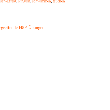
sen-Effekt
,
Pinguin
,
schwimmen
,
tauchen
bergreifende H5P-Übungen