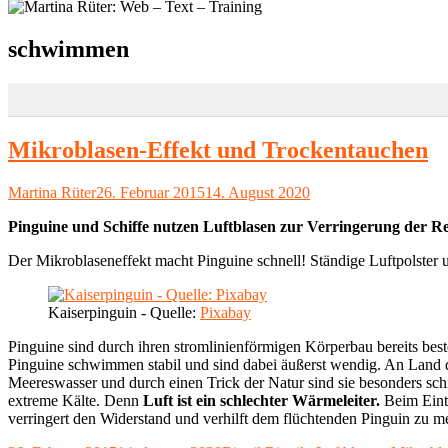
Schlagwort:
schwimmen
Mikroblasen-Effekt und Trockentauchen
Autor
Veröffentlicht
Martina Rüter
26. Februar 2015
14. August 2020
am
Pinguine und Schiffe nutzen Luftblasen zur Verringerung der R
Der Mikroblaseneffekt macht Pinguine schnell! Ständige Luftpolster
Kaiserpinguin - Quelle:
Pixabay
Pinguine sind durch ihren stromlinienförmigen Körperbau bereits best
Pinguine schwimmen stabil und sind dabei äußerst wendig. An Land dag
Meereswasser und durch einen Trick der Natur sind sie besonders schn
extreme Kälte. Denn
Luft ist ein schlechter Wärmeleiter.
Beim Einta
verringert den Widerstand und verhilft dem flüchtenden Pinguin zu m