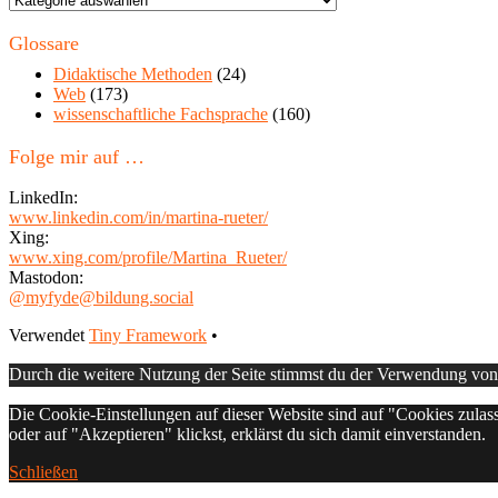
in
diesem
Glossare
Blog
Didaktische Methoden
(24)
Web
(173)
wissenschaftliche Fachsprache
(160)
Folge mir auf …
LinkedIn:
www.linkedin.com/in/martina-rueter/
Xing:
www.xing.com/profile/Martina_Rueter/
Mastodon:
@myfyde@bildung.social
Footer
Verwendet
Tiny Framework
•
Inhalt
Durch die weitere Nutzung der Seite stimmst du der Verwendung vo
Die Cookie-Einstellungen auf dieser Website sind auf "Cookies zulas
oder auf "Akzeptieren" klickst, erklärst du sich damit einverstanden.
Schließen