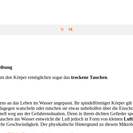
B
M
eibung
 um den Körper ermöglichen sogar das
trockene Tauchen
.
ens an das Leben im Wasser angepasst. Ihr spindelförmiger Körper gilt
egen watscheln oder rutschen sie etwas unbeholfen über die Eisscholle
ell weg aus der Gefahrensituation. Denn in ihrem dichten Gefieder speic
uchen ins Wasser entweicht die Luft jedoch in Form von kleinen
Luft
ehr Geschwindigkeit. Der physikalische Hintergrund zu diesem Mikroblas