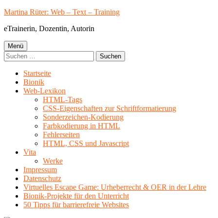
Springe
Martina Rüter: Web – Text – Training
zum
eTrainerin, Dozentin, Autorin
Inhalt
Primäres
Menü
Suchen
Menü
nach:
Startseite
Bionik
Web-Lexikon
HTML-Tags
CSS-Eigenschaften zur Schriftformatierung
Sonderzeichen-Kodierung
Farbkodierung in HTML
Fehlerseiten
HTML, CSS und Javascript
Vita
Werke
Impressum
Datenschutz
Virtuelles Escape Game: Urheberrecht & OER in der Lehre
Bionik-Projekte für den Unterricht
50 Tipps für barrierefreie Websites