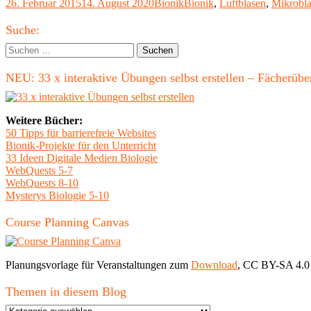
Veröffentlicht
Kategorien
Schlagwörter
26. Februar 2015
14. August 2020
Bionik
Bionik
,
Luftblasen
,
Mikrobla
am
Haupt-
Suche:
Seitenleiste
Suchen
nach:
NEU: 33 x interaktive Übungen selbst erstellen – Fächerü
Weitere Bücher:
50 Tipps für barrierefreie Websites
Bionik-Projekte für den Unterricht
33 Ideen Digitale Medien Biologie
WebQuests 5-7
WebQuests 8-10
Mysterys Biologie 5-10
Course Planning Canvas
Planungsvorlage für Veranstaltungen zum
Download
, CC BY-SA 4.0
Themen in diesem Blog
Themen