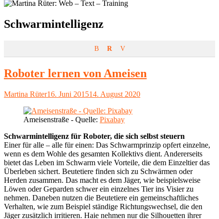
Schlagwort:
Schwarmintelligenz
B
R
V
Roboter lernen von Ameisen
Autor
Veröffentlicht
Martina Rüter
16. Juni 2015
14. August 2020
am
Ameisenstraße - Quelle:
Pixabay
Schwarmintelligenz für Roboter, die sich selbst steuern
Einer für alle – alle für einen: Das Schwarmprinzip opfert einzelne,
wenn es dem Wohle des gesamten Kollektivs dient. Andererseits
bietet das Leben im Schwarm viele Vorteile, die dem Einzeltier das
Überleben sichert. Beutetiere finden sich zu Schwärmen oder
Herden zusammen. Das macht es dem Jäger, wie beispielsweise
Löwen oder Geparden schwer ein einzelnes Tier ins Visier zu
nehmen. Daneben nutzen die Beutetiere ein gemeinschaftliches
Verhalten, wie zum Beispiel ständige Richtungswechsel, die den
Jäger zusätzlich irritieren. Haie nehmen nur die Silhouetten ihrer