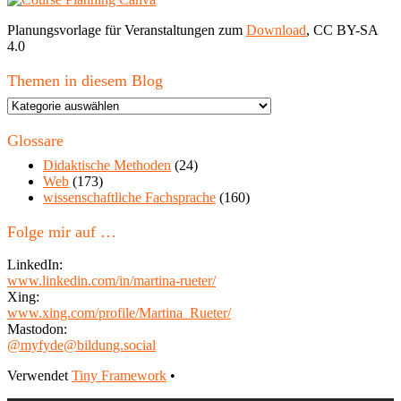
Planungsvorlage für Veranstaltungen zum
Download
, CC BY-SA
4.0
Themen in diesem Blog
Themen
in
diesem
Glossare
Blog
Didaktische Methoden
(24)
Web
(173)
wissenschaftliche Fachsprache
(160)
Folge mir auf …
LinkedIn:
www.linkedin.com/in/martina-rueter/
Xing:
www.xing.com/profile/Martina_Rueter/
Mastodon:
@myfyde@bildung.social
Footer
Verwendet
Tiny Framework
•