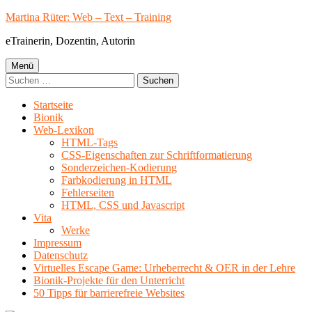
Springe
Martina Rüter: Web – Text – Training
zum
eTrainerin, Dozentin, Autorin
Inhalt
Primäres
Menü
Suchen
Menü
nach:
Startseite
Bionik
Web-Lexikon
HTML-Tags
CSS-Eigenschaften zur Schriftformatierung
Sonderzeichen-Kodierung
Farbkodierung in HTML
Fehlerseiten
HTML, CSS und Javascript
Vita
Werke
Impressum
Datenschutz
Virtuelles Escape Game: Urheberrecht & OER in der Lehre
Bionik-Projekte für den Unterricht
50 Tipps für barrierefreie Websites