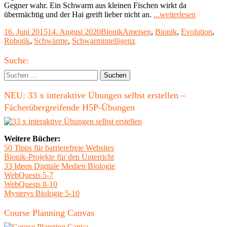
Gegner wahr. Ein Schwarm aus kleinen Fischen wirkt da
"Roboter
übermächtig und der Hai greift lieber nicht an.
...weiterlesen
lernen
Veröffentlicht
Kategorien
Schlagwörter
16. Juni 2015
14. August 2020
Bionik
Ameisen
,
Bionik
,
Evolution
,
von
am
Robotik
,
Schwärme
,
Schwarmintelligenz
Ameisen"
Haupt-
Suche:
Seitenleiste
Suchen
nach:
NEU: 33 x interaktive Übungen selbst erstellen –
Fächerübergreifende H5P-Übungen
Weitere Bücher:
50 Tipps für barrierefreie Websites
Bionik-Projekte für den Unterricht
33 Ideen Digitale Medien Biologie
WebQuests 5-7
WebQuests 8-10
Mysterys Biologie 5-10
Course Planning Canvas