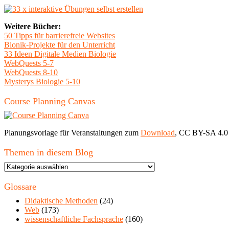
Weitere Bücher:
50 Tipps für barrierefreie Websites
Bionik-Projekte für den Unterricht
33 Ideen Digitale Medien Biologie
WebQuests 5-7
WebQuests 8-10
Mysterys Biologie 5-10
Course Planning Canvas
Planungsvorlage für Veranstaltungen zum
Download
, CC BY-SA 4.0
Themen in diesem Blog
Themen
in
diesem
Glossare
Blog
Didaktische Methoden
(24)
Web
(173)
wissenschaftliche Fachsprache
(160)