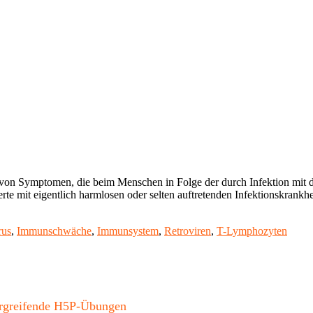
 von Symptomen, die beim Menschen in Folge der durch Infektion mit
rte mit eigentlich harmlosen oder selten auftretenden Infektionskrankhe
rus
,
Immunschwäche
,
Immunsystem
,
Retroviren
,
T-Lymphozyten
bergreifende H5P-Übungen