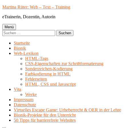
Springe
Martina Rüter: Web – Text – Training
zum
eTrainerin, Dozentin, Autorin
Inhalt
Primäres
Menü
Suchen
Menü
nach:
Startseite
Bionik
Web-Lexikon
HTML-Tags
CSS-Eigenschaften zur Schriftformatierung
Sonderzeichen-Kodierung
Farbkodierung in HTML
Fehlerseiten
HTML, CSS und Javascript
Vita
Werke
Impressum
Datenschutz
Virtuelles Escape Game: Urheberrecht & OER in der Lehre
Bionik-Projekte für den Unterricht
50 Tipps für barrierefreie Websites