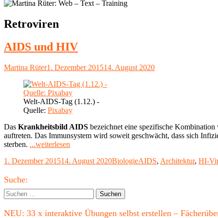
Schlagwort:
Retroviren
AIDS und HIV
Autor
Veröffentlicht
Martina Rüter
1. Dezember 2015
14. August 2020
am
Welt-AIDS-Tag (1.12.) -
Quelle:
Pixabay
Das
Krankheitsbild AIDS
bezeichnet eine spezifische Kombination
auftreten. Das Immunsystem wird soweit geschwächt, dass sich Infizie
"AIDS
sterben.
...weiterlesen
und
Veröffentlicht
Kategorien
Schlagwörter
1. Dezember 2015
14. August 2020
Biologie
AIDS
,
Architektur
,
HI-Vi
HIV"
am
Haupt-
Suche:
Seitenleiste
Suchen
nach:
NEU: 33 x interaktive Übungen selbst erstellen – Fächerü