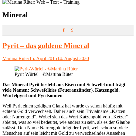
Schlagwort:
Mineral
P
S
Pyrit – das goldene Mineral
Autor
Veröffentlicht
Martina Rüter
15. April 2015
14. August 2020
am
Pyrit-Würfel - ©Martina Rüter
Das Mineral Pyrit besteht aus Eisen und Schwefel und trägt
viele Namen: Schwefelkies (Feueranzünder), Katzengold,
Würfelpyrit und Pyritsonnen
Weil Pyrit einen goldigen Glanz hat wurde es schon häufig mit
echtem Gold verwechselt. Daher auch sein Trivialname „Katzen-
oder Narrengold“. Wobei sich das Wort Katzengold von „Ketzer“
ableitet, was so viel bedeutet, wie anders zu sein, als es der Glaube
zulässt. Den Name Narrengold trägt der Pyrit, weil schon so viele
Menschen auf sein leicht mit Gold zu verwechselndes Aussehen