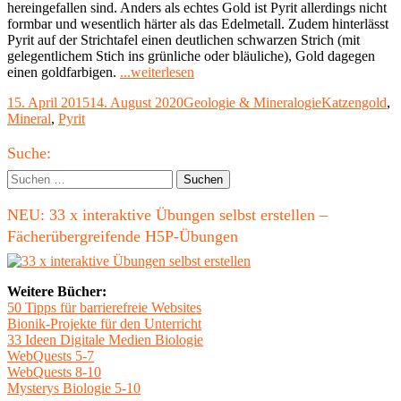
hereingefallen sind. Anders als echtes Gold ist Pyrit allerdings nicht
formbar und wesentlich härter als das Edelmetall. Zudem hinterlässt
Pyrit auf der Strichtafel einen deutlichen schwarzen Strich (mit
gelegentlichem Stich ins grünliche oder bläuliche), Gold dagegen
"Pyrit
einen goldfarbigen.
...weiterlesen
–
Veröffentlicht
Kategorien
Schlagwörter
15. April 2015
14. August 2020
Geologie & Mineralogie
Katzengold
,
das
am
Mineral
,
Pyrit
goldene
Mineral"
Haupt-
Suche:
Seitenleiste
Suchen
nach:
NEU: 33 x interaktive Übungen selbst erstellen –
Fächerübergreifende H5P-Übungen
Weitere Bücher:
50 Tipps für barrierefreie Websites
Bionik-Projekte für den Unterricht
33 Ideen Digitale Medien Biologie
WebQuests 5-7
WebQuests 8-10
Mysterys Biologie 5-10