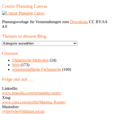
Course Planning Canvas
Planungsvorlage für Veranstaltungen zum
Download
, CC BY-SA
4.0
Themen in diesem Blog
Themen
in
diesem
Glossare
Blog
Didaktische Methoden
(24)
Web
(173)
wissenschaftliche Fachsprache
(160)
Folge mir auf …
LinkedIn:
www.linkedin.com/in/martina-rueter/
Xing:
www.xing.com/profile/Martina_Rueter/
Mastodon:
@myfyde@bildung.social