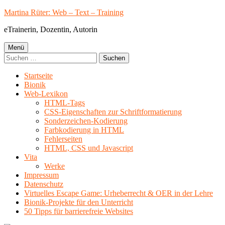
Springe
Martina Rüter: Web – Text – Training
zum
eTrainerin, Dozentin, Autorin
Inhalt
Primäres
Menü
Suchen
Menü
nach:
Startseite
Bionik
Web-Lexikon
HTML-Tags
CSS-Eigenschaften zur Schriftformatierung
Sonderzeichen-Kodierung
Farbkodierung in HTML
Fehlerseiten
HTML, CSS und Javascript
Vita
Werke
Impressum
Datenschutz
Virtuelles Escape Game: Urheberrecht & OER in der Lehre
Bionik-Projekte für den Unterricht
50 Tipps für barrierefreie Websites