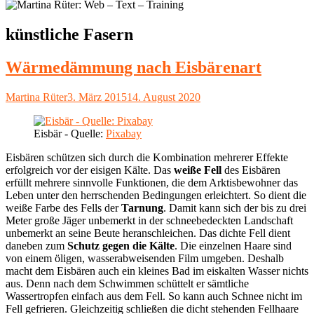
Schlagwort:
künstliche Fasern
Wärmedämmung nach Eisbärenart
Autor
Veröffentlicht
Martina Rüter
3. März 2015
14. August 2020
am
Eisbär - Quelle:
Pixabay
Eisbären schützen sich durch die Kombination mehrerer Effekte
erfolgreich vor der eisigen Kälte. Das
weiße Fell
des Eisbären
erfüllt mehrere sinnvolle Funktionen, die dem Arktisbewohner das
Leben unter den herrschenden Bedingungen erleichtert. So dient die
weiße Farbe des Fells der
Tarnung
. Damit kann sich der bis zu drei
Meter große Jäger unbemerkt in der schneebedeckten Landschaft
unbemerkt an seine Beute heranschleichen. Das dichte Fell dient
daneben zum
Schutz gegen die Kälte
. Die einzelnen Haare sind
von einem öligen, wasserabweisenden Film umgeben. Deshalb
macht dem Eisbären auch ein kleines Bad im eiskalten Wasser nichts
aus. Denn nach dem Schwimmen schüttelt er sämtliche
Wassertropfen einfach aus dem Fell. So kann auch Schnee nicht im
Fell gefrieren. Gleichzeitig schließen die dicht stehenden Fellhaare