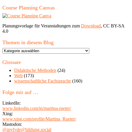
Course Planning Canvas
Planungsvorlage für Veranstaltungen zum
Download
, CC BY-SA
4.0
Themen in diesem Blog
Themen
in
diesem
Glossare
Blog
Didaktische Methoden
(24)
Web
(173)
wissenschaftliche Fachsprache
(160)
Folge mir auf …
LinkedIn:
www.linkedin.com/in/martina-rueter/
Xing:
www.xing.com/profile/Martina_Rueter/
Mastodon:
@myfyde@bildung.social