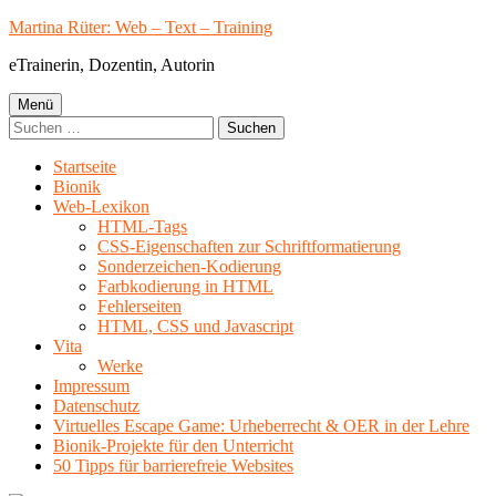
Springe
Martina Rüter: Web – Text – Training
zum
eTrainerin, Dozentin, Autorin
Inhalt
Primäres
Menü
Suchen
Menü
nach:
Startseite
Bionik
Web-Lexikon
HTML-Tags
CSS-Eigenschaften zur Schriftformatierung
Sonderzeichen-Kodierung
Farbkodierung in HTML
Fehlerseiten
HTML, CSS und Javascript
Vita
Werke
Impressum
Datenschutz
Virtuelles Escape Game: Urheberrecht & OER in der Lehre
Bionik-Projekte für den Unterricht
50 Tipps für barrierefreie Websites