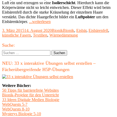
Luft ein und erzeugen so eine
Isolierschicht
. Hierdurch kann die
Körperwärme nicht so leicht entweichen. Dieser Effekt wird beim
Eisbärenfell durch die starke Kräuselung der einzelnen Haare
verstärkt. Das dichte Haargeflecht bildet ein
Luftpolster
um den
"Wärmedämmung
Eisbärenkörper.
...weiterlesen
nach
Veröffentlicht
Kategorien
Schlagwörter
3. März 2015
14. August 2020
Bionik
Bionik
,
Eisbär
,
Eisbärenfell
,
Eisbärenart"
am
künstliche Fasern
,
Textilien
,
Wärmedämmung
Haupt-
Suche:
Seitenleiste
Suchen
nach:
NEU: 33 x interaktive Übungen selbst erstellen –
Fächerübergreifende H5P-Übungen
Weitere Bücher:
50 Tipps für barrierefreie Websites
Bionik-Projekte für den Unterricht
33 Ideen Digitale Medien Biologie
WebQuests 5-7
WebQuests 8-10
Mysterys Biologie 5-10