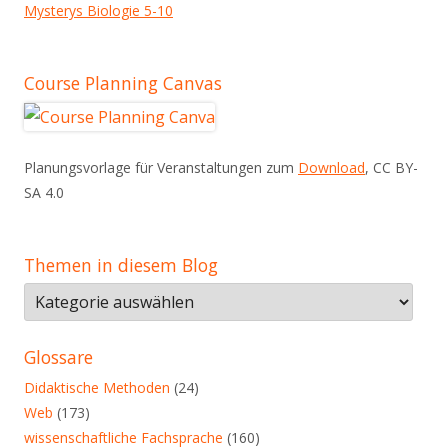
Mysterys Biologie 5-10
Course Planning Canvas
Planungsvorlage für Veranstaltungen zum
Download
, CC BY-
SA 4.0
Themen in diesem Blog
Themen
in
diesem
Glossare
Blog
Didaktische Methoden
(24)
Web
(173)
wissenschaftliche Fachsprache
(160)