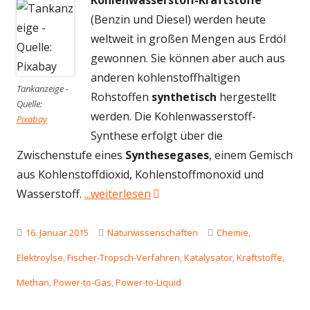
Kohlenwasserstoff-Kraftstoffe
(Benzin und Diesel) werden heute
weltweit in großen Mengen aus Erdöl
gewonnen. Sie können aber auch aus
anderen kohlenstoffhaltigen
Tankanzeige -
Rohstoffen
synthetisch
hergestellt
Quelle:
werden. Die Kohlenwasserstoff-
Pixabay
Synthese erfolgt über die
Zwischenstufe eines
Synthesegases
, einem Gemisch
aus Kohlenstoffdioxid, Kohlenstoffmonoxid und
"Power-to-Liquid – Elektrische 
Wasserstoff.
...weiterlesen
Veröffentlicht
Kategorien
Schlagwörter
16. Januar 2015
Naturwissenschaften
Chemie
,
am
Elektroylse
,
Fischer-Tropsch-Verfahren
,
Katalysator
,
Kraftstoffe
,
Methan
,
Power-to-Gas
,
Power-to-Liquid