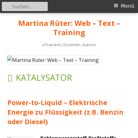
Suchen
Primäres
Menü
nach:
Menü
Springe
Martina Rüter: Web – Text –
zum
Training
Inhalt
eTrainerin, Dozentin, Autorin
SCHLAGWORT:
KATALYSATOR
Power-to-Liquid – Elektrische
Energie zu Flüssigkeit (z.B. Benzin
oder Diesel)