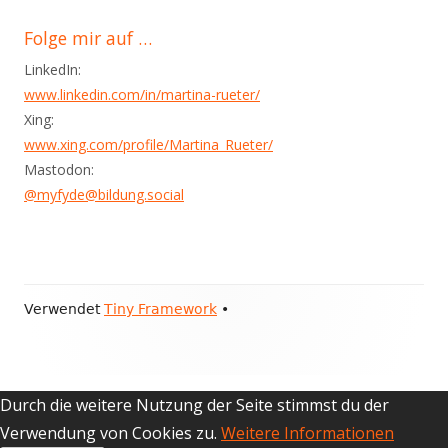
Folge mir auf …
LinkedIn:
www.linkedin.com/in/martina-rueter/
Xing:
www.xing.com/profile/Martina_Rueter/
Mastodon:
@myfyde@bildung.social
Footer
Verwendet
Tiny Framework
•
Inhalt
Durch die weitere Nutzung der Seite stimmst du der
Verwendung von Cookies zu.
Weitere Informationen