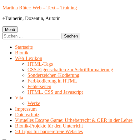
Springe
Martina Rüter: Web – Text – Training
zum
eTrainerin, Dozentin, Autorin
Inhalt
Primäres
Menü
Suchen
Menü
nach:
Startseite
Bionik
Web-Lexikon
HTML-Tags
CSS-Eigenschaften zur Schriftformatierung
Sonderzeichen-Kodierung
Farbkodierung in HTML
Fehlerseiten
HTML, CSS und Javascript
Vita
Werke
Impressum
Datenschutz
Virtuelles Escape Game: Urheberrecht & OER in der Lehre
Bionik-Projekte für den Unterricht
50 Tipps für barrierefreie Websites