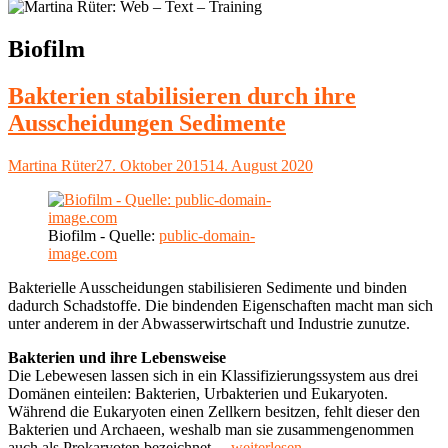
Schlagwort:
Biofilm
Bakterien stabilisieren durch ihre
Ausscheidungen Sedimente
Autor
Veröffentlicht
Martina Rüter
27. Oktober 2015
14. August 2020
am
Biofilm - Quelle:
public-domain-
image.com
Bakterielle Ausscheidungen stabilisieren Sedimente und binden
dadurch Schadstoffe. Die bindenden Eigenschaften macht man sich
unter anderem in der Abwasserwirtschaft und Industrie zunutze.
Bakterien und ihre Lebensweise
Die Lebewesen lassen sich in ein Klassifizierungssystem aus drei
Domänen einteilen: Bakterien, Urbakterien und Eukaryoten.
Während die Eukaryoten einen Zellkern besitzen, fehlt dieser den
Bakterien und Archaeen, weshalb man sie zusammengenommen
"Bakterien
auch als Prokaryoten bezeichnet.
...weiterlesen