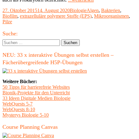
stabilisieren
Veröffentlicht
Kategorien
Schlagwörter
27. Oktober 2015
14. August 2020
Biologie
Algen
,
Bakterien
,
durch
am
Biofilm
,
extrazelluläre polymere Stoffe (EPS)
,
Mikroorganismen
,
ihre
Pilze
Ausscheidungen
Sedimente"
Haupt-
Suche:
Seitenleiste
Suchen
nach:
NEU: 33 x interaktive Übungen selbst erstellen –
Fächerübergreifende H5P-Übungen
Weitere Bücher:
50 Tipps für barrierefreie Websites
Bionik-Projekte für den Unterricht
33 Ideen Digitale Medien Biologie
WebQuests 5-7
WebQuests 8-10
Mysterys Biologie 5-10
Course Planning Canvas