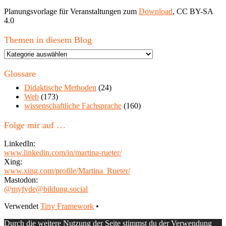
Planungsvorlage für Veranstaltungen zum
Download
, CC BY-SA
4.0
Themen in diesem Blog
Themen
in
diesem
Glossare
Blog
Didaktische Methoden
(24)
Web
(173)
wissenschaftliche Fachsprache
(160)
Folge mir auf …
LinkedIn:
www.linkedin.com/in/martina-rueter/
Xing:
www.xing.com/profile/Martina_Rueter/
Mastodon:
@myfyde@bildung.social
Footer
Verwendet
Tiny Framework
•
Inhalt
Durch die weitere Nutzung der Seite stimmst du der Verwendung