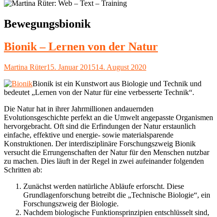
Schlagwort:
Bewegungsbionik
Bionik – Lernen von der Natur
Autor
Veröffentlicht
Martina Rüter
15. Januar 2015
14. August 2020
am
Bionik ist ein Kunstwort aus Biologie und Technik und
bedeutet „Lernen von der Natur für eine verbesserte Technik“.
Die Natur hat in ihrer Jahrmillionen andauernden
Evolutionsgeschichte perfekt an die Umwelt angepasste Organismen
hervorgebracht. Oft sind die Erfindungen der Natur erstaunlich
einfache, effektive und energie- sowie materialsparende
Konstruktionen. Der interdisziplinäre Forschungszweig Bionik
versucht die Errungenschaften der Natur für den Menschen nutzbar
zu machen. Dies läuft in der Regel in zwei aufeinander folgenden
Schritten ab:
Zunächst werden natürliche Abläufe erforscht. Diese
Grundlagenforschung betreibt die „Technische Biologie“, ein
Forschungszweig der Biologie.
Nachdem biologische Funktionsprinzipien entschlüsselt sind,