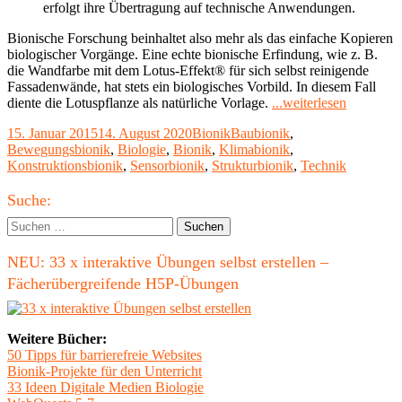
erfolgt ihre Übertragung auf technische Anwendungen.
Bionische Forschung beinhaltet also mehr als das einfache Kopieren
biologischer Vorgänge. Eine echte bionische Erfindung, wie z. B.
die Wandfarbe mit dem Lotus-Effekt® für sich selbst reinigende
Fassadenwände, hat stets ein biologisches Vorbild. In diesem Fall
"Bionik
diente die Lotuspflanze als natürliche Vorlage.
...weiterlesen
–
Veröffentlicht
Kategorien
Schlagwörter
15. Januar 2015
14. August 2020
Bionik
Baubionik
,
Lernen
am
Bewegungsbionik
,
Biologie
,
Bionik
,
Klimabionik
,
von
Konstruktionsbionik
,
Sensorbionik
,
Strukturbionik
,
Technik
der
Natur"
Haupt-
Suche:
Seitenleiste
Suchen
nach:
NEU: 33 x interaktive Übungen selbst erstellen –
Fächerübergreifende H5P-Übungen
Weitere Bücher:
50 Tipps für barrierefreie Websites
Bionik-Projekte für den Unterricht
33 Ideen Digitale Medien Biologie