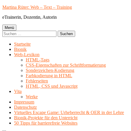
Springe
Martina Rüter: Web – Text – Training
zum
eTrainerin, Dozentin, Autorin
Inhalt
Primäres
Menü
Suchen
Menü
nach:
Startseite
Bionik
Web-Lexikon
HTML-Tags
CSS-Eigenschaften zur Schriftformatierung
Sonderzeichen-Kodierung
Farbkodierung in HTML
Fehlerseiten
HTML, CSS und Javascript
Vita
Werke
Impressum
Datenschutz
Virtuelles Escape Game: Urheberrecht & OER in der Lehre
Bionik-Projekte für den Unterricht
50 Tipps für barrierefreie Websites