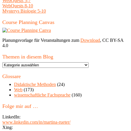
WebQuests 5-7
WebQuests 8-10
Mysterys Biologie 5-10
Course Planning Canvas
Planungsvorlage für Veranstaltungen zum
Download
, CC BY-SA
4.0
Themen in diesem Blog
Themen
in
diesem
Glossare
Blog
Didaktische Methoden
(24)
Web
(173)
wissenschaftliche Fachsprache
(160)
Folge mir auf …
LinkedIn:
www.linkedin.com/in/martina-rueter/
Xing: