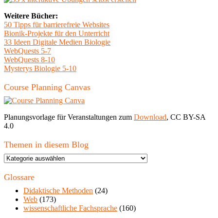
Weitere Bücher:
50 Tipps für barrierefreie Websites
Bionik-Projekte für den Unterricht
33 Ideen Digitale Medien Biologie
WebQuests 5-7
WebQuests 8-10
Mysterys Biologie 5-10
Course Planning Canvas
Planungsvorlage für Veranstaltungen zum
Download
, CC BY-SA
4.0
Themen in diesem Blog
Themen
in
diesem
Glossare
Blog
Didaktische Methoden
(24)
Web
(173)
wissenschaftliche Fachsprache
(160)