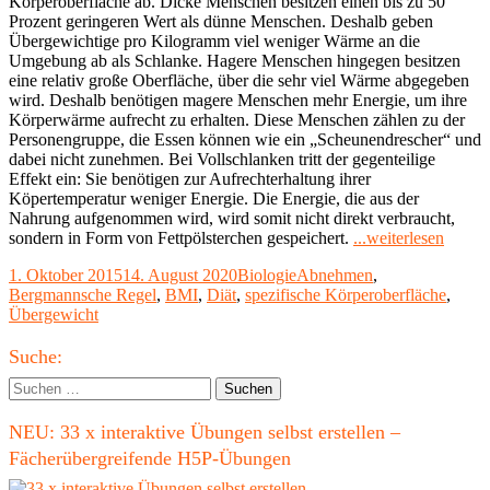
Körperoberfläche ab. Dicke Menschen besitzen einen bis zu 50
Prozent geringeren Wert als dünne Menschen. Deshalb geben
Übergewichtige pro Kilogramm viel weniger Wärme an die
Umgebung ab als Schlanke. Hagere Menschen hingegen besitzen
eine relativ große Oberfläche, über die sehr viel Wärme abgegeben
wird. Deshalb benötigen magere Menschen mehr Energie, um ihre
Körperwärme aufrecht zu erhalten. Diese Menschen zählen zu der
Personengruppe, die Essen können wie ein „Scheunendrescher“ und
dabei nicht zunehmen. Bei Vollschlanken tritt der gegenteilige
Effekt ein: Sie benötigen zur Aufrechterhaltung ihrer
Köpertemperatur weniger Energie. Die Energie, die aus der
Nahrung aufgenommen wird, wird somit nicht direkt verbraucht,
"Die
sondern in Form von Fettpölsterchen gespeichert.
...weiterlesen
Körper
Veröffentlicht
Kategorien
Schlagwörter
1. Oktober 2015
14. August 2020
Biologie
Abnehmen
,
beeinfl
am
Bergmannsche Regel
,
BMI
,
Diät
,
spezifische Körperoberfläche
,
das
Übergewicht
Gewic
Haupt-
Suche:
Seitenleiste
Suchen
nach:
NEU: 33 x interaktive Übungen selbst erstellen –
Fächerübergreifende H5P-Übungen