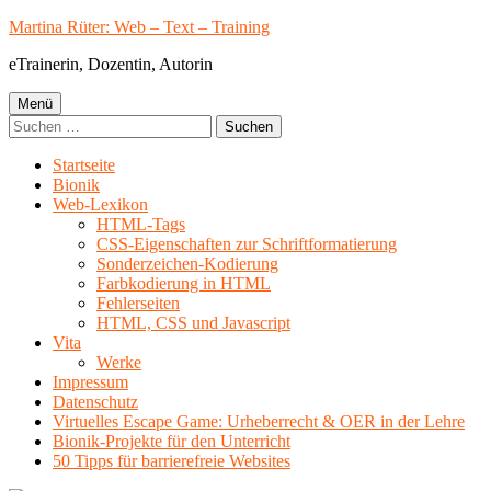
Springe
Martina Rüter: Web – Text – Training
zum
eTrainerin, Dozentin, Autorin
Inhalt
Primäres
Menü
Suchen
Menü
nach:
Startseite
Bionik
Web-Lexikon
HTML-Tags
CSS-Eigenschaften zur Schriftformatierung
Sonderzeichen-Kodierung
Farbkodierung in HTML
Fehlerseiten
HTML, CSS und Javascript
Vita
Werke
Impressum
Datenschutz
Virtuelles Escape Game: Urheberrecht & OER in der Lehre
Bionik-Projekte für den Unterricht
50 Tipps für barrierefreie Websites