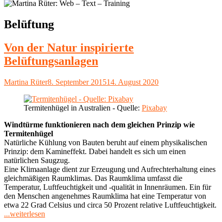
Schlagwort:
Belüftung
Von der Natur inspirierte
Belüftungsanlagen
Autor
Veröffentlicht
Martina Rüter
8. September 2015
14. August 2020
am
Termitenhügel in Australien - Quelle:
Pixabay
Windtürme funktionieren nach dem gleichen Prinzip wie
Termitenhügel
Natürliche Kühlung von Bauten beruht auf einem physikalischen
Prinzip: dem Kamineffekt. Dabei handelt es sich um einen
natürlichen Saugzug.
Eine Klimaanlage dient zur Erzeugung und Aufrechterhaltung eines
gleichmäßigen Raumklimas. Das Raumklima umfasst die
Temperatur, Luftfeuchtigkeit und -qualität in Innenräumen. Ein für
den Menschen angenehmes Raumklima hat eine Temperatur von
etwa 22 Grad Celsius und circa 50 Prozent relative Luftfeuchtigkeit.
"Von
...weiterlesen