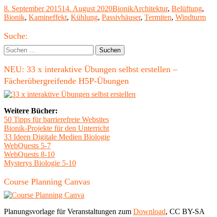
der
Veröffentlicht
Kategorien
Schlagwörter
8. September 2015
14. August 2020
Bionik
Architektur
,
Belüftung
,
Natur
am
Bionik
,
Kamineffekt
,
Kühlung
,
Passivhäuser
,
Termiten
,
Windturm
inspirierte
Belüftungsanlagen"
Haupt-
Suche:
Seitenleiste
Suchen
nach:
NEU: 33 x interaktive Übungen selbst erstellen –
Fächerübergreifende H5P-Übungen
Weitere Bücher:
50 Tipps für barrierefreie Websites
Bionik-Projekte für den Unterricht
33 Ideen Digitale Medien Biologie
WebQuests 5-7
WebQuests 8-10
Mysterys Biologie 5-10
Course Planning Canvas
Planungsvorlage für Veranstaltungen zum
Download
, CC BY-SA