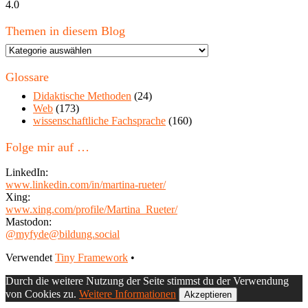
4.0
Themen in diesem Blog
Themen
in
diesem
Glossare
Blog
Didaktische Methoden
(24)
Web
(173)
wissenschaftliche Fachsprache
(160)
Folge mir auf …
LinkedIn:
www.linkedin.com/in/martina-rueter/
Xing:
www.xing.com/profile/Martina_Rueter/
Mastodon:
@myfyde@bildung.social
Footer
Verwendet
Tiny Framework
•
Inhalt
Durch die weitere Nutzung der Seite stimmst du der Verwendung
von Cookies zu.
Weitere Informationen
Akzeptieren