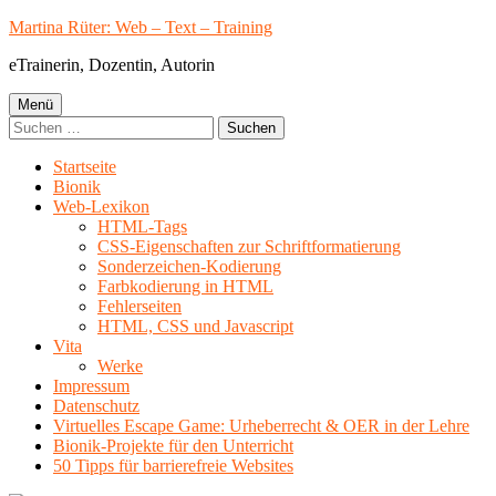
Springe
Martina Rüter: Web – Text – Training
zum
eTrainerin, Dozentin, Autorin
Inhalt
Primäres
Menü
Suchen
Menü
nach:
Startseite
Bionik
Web-Lexikon
HTML-Tags
CSS-Eigenschaften zur Schriftformatierung
Sonderzeichen-Kodierung
Farbkodierung in HTML
Fehlerseiten
HTML, CSS und Javascript
Vita
Werke
Impressum
Datenschutz
Virtuelles Escape Game: Urheberrecht & OER in der Lehre
Bionik-Projekte für den Unterricht
50 Tipps für barrierefreie Websites