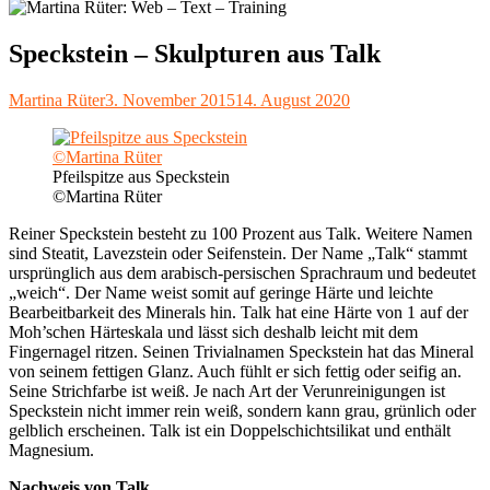
Speckstein – Skulpturen aus Talk
Autor
Veröffentlicht
Martina Rüter
3. November 2015
14. August 2020
am
Pfeilspitze aus Speckstein
©Martina Rüter
Reiner Speckstein besteht zu 100 Prozent aus Talk. Weitere Namen
sind Steatit, Lavezstein oder Seifenstein. Der Name „Talk“ stammt
ursprünglich aus dem arabisch-persischen Sprachraum und bedeutet
„weich“. Der Name weist somit auf geringe Härte und leichte
Bearbeitbarkeit des Minerals hin. Talk hat eine Härte von 1 auf der
Moh’schen Härteskala und lässt sich deshalb leicht mit dem
Fingernagel ritzen. Seinen Trivialnamen Speckstein hat das Mineral
von seinem fettigen Glanz. Auch fühlt er sich fettig oder seifig an.
Seine Strichfarbe ist weiß. Je nach Art der Verunreinigungen ist
Speckstein nicht immer rein weiß, sondern kann grau, grünlich oder
gelblich erscheinen. Talk ist ein Doppelschichtsilikat und enthält
Magnesium.
Nachweis von Talk