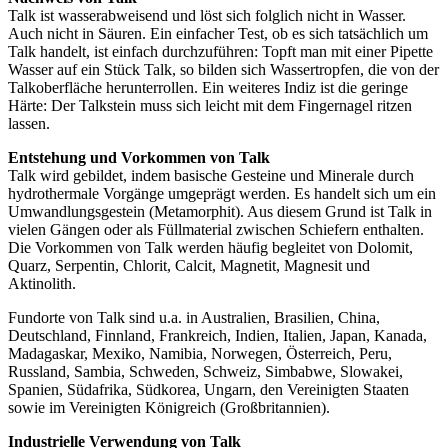
Talk ist wasserabweisend und löst sich folglich nicht in Wasser.
Auch nicht in Säuren. Ein einfacher Test, ob es sich tatsächlich um
Talk handelt, ist einfach durchzuführen: Topft man mit einer Pipette
Wasser auf ein Stück Talk, so bilden sich Wassertropfen, die von der
Talkoberfläche herunterrollen. Ein weiteres Indiz ist die geringe
Härte: Der Talkstein muss sich leicht mit dem Fingernagel ritzen
lassen.
Entstehung und Vorkommen von Talk
Talk wird gebildet, indem basische Gesteine und Minerale durch
hydrothermale Vorgänge umgeprägt werden. Es handelt sich um ein
Umwandlungsgestein (Metamorphit). Aus diesem Grund ist Talk in
vielen Gängen oder als Füllmaterial zwischen Schiefern enthalten.
Die Vorkommen von Talk werden häufig begleitet von Dolomit,
Quarz, Serpentin, Chlorit, Calcit, Magnetit, Magnesit und
Aktinolith.
Fundorte von Talk sind u.a. in Australien, Brasilien, China,
Deutschland, Finnland, Frankreich, Indien, Italien, Japan, Kanada,
Madagaskar, Mexiko, Namibia, Norwegen, Österreich, Peru,
Russland, Sambia, Schweden, Schweiz, Simbabwe, Slowakei,
Spanien, Südafrika, Südkorea, Ungarn, den Vereinigten Staaten
sowie im Vereinigten Königreich (Großbritannien).
Industrielle Verwendung von Talk