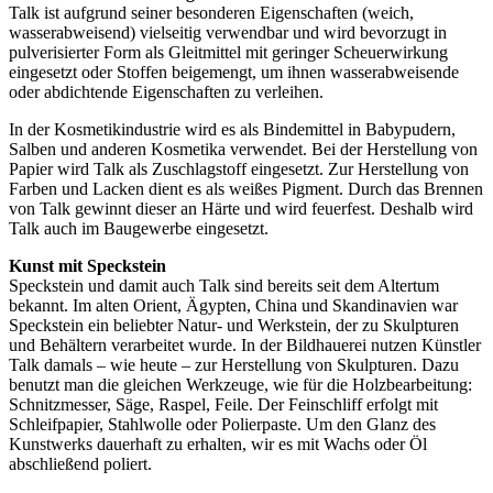
Talk ist aufgrund seiner besonderen Eigenschaften (weich,
wasserabweisend) vielseitig verwendbar und wird bevorzugt in
pulverisierter Form als Gleitmittel mit geringer Scheuerwirkung
eingesetzt oder Stoffen beigemengt, um ihnen wasserabweisende
oder abdichtende Eigenschaften zu verleihen.
In der Kosmetikindustrie wird es als Bindemittel in Babypudern,
Salben und anderen Kosmetika verwendet. Bei der Herstellung von
Papier wird Talk als Zuschlagstoff eingesetzt. Zur Herstellung von
Farben und Lacken dient es als weißes Pigment. Durch das Brennen
von Talk gewinnt dieser an Härte und wird feuerfest. Deshalb wird
Talk auch im Baugewerbe eingesetzt.
Kunst mit Speckstein
Speckstein und damit auch Talk sind bereits seit dem Altertum
bekannt. Im alten Orient, Ägypten, China und Skandinavien war
Speckstein ein beliebter Natur- und Werkstein, der zu Skulpturen
und Behältern verarbeitet wurde. In der Bildhauerei nutzen Künstler
Talk damals – wie heute – zur Herstellung von Skulpturen. Dazu
benutzt man die gleichen Werkzeuge, wie für die Holzbearbeitung:
Schnitzmesser, Säge, Raspel, Feile. Der Feinschliff erfolgt mit
Schleifpapier, Stahlwolle oder Polierpaste. Um den Glanz des
Kunstwerks dauerhaft zu erhalten, wir es mit Wachs oder Öl
abschließend poliert.