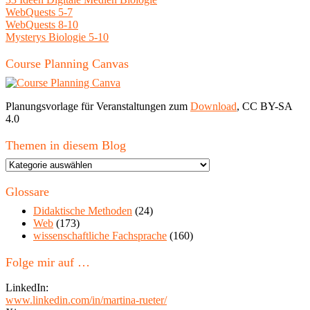
WebQuests 5-7
WebQuests 8-10
Mysterys Biologie 5-10
Course Planning Canvas
Planungsvorlage für Veranstaltungen zum
Download
, CC BY-SA
4.0
Themen in diesem Blog
Themen
in
diesem
Glossare
Blog
Didaktische Methoden
(24)
Web
(173)
wissenschaftliche Fachsprache
(160)
Folge mir auf …
LinkedIn:
www.linkedin.com/in/martina-rueter/