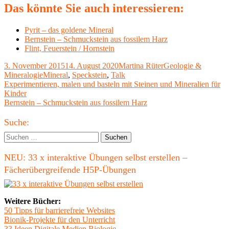
Das könnte Sie auch interessieren:
Pyrit – das goldene Mineral
Bernstein – Schmuckstein aus fossilem Harz
Flint, Feuerstein / Hornstein
Veröffentlicht
Autor
Kategorien
3. November 2015
14. August 2020
Martina Rüter
Geologie &
am
Schlagwörter
Mineralogie
Mineral
,
Speckstein
,
Talk
Beitragsnavigation
Vorheriger
Experimentieren, malen und basteln mit Steinen und Mineralien für
Beitrag:
Kinder
Nächster
Bernstein – Schmuckstein aus fossilem Harz
Beitrag
Haupt-
Suche:
Seitenleiste
Suchen
nach:
NEU: 33 x interaktive Übungen selbst erstellen –
Fächerübergreifende H5P-Übungen
Weitere Bücher:
50 Tipps für barrierefreie Websites
Bionik-Projekte für den Unterricht
33 Ideen Digitale Medien Biologie