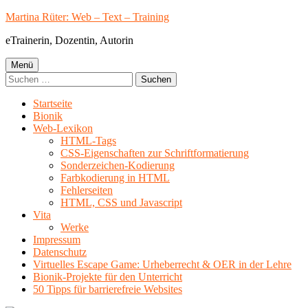
Springe
Martina Rüter: Web – Text – Training
zum
eTrainerin, Dozentin, Autorin
Inhalt
Primäres
Menü
Suchen
Menü
nach:
Startseite
Bionik
Web-Lexikon
HTML-Tags
CSS-Eigenschaften zur Schriftformatierung
Sonderzeichen-Kodierung
Farbkodierung in HTML
Fehlerseiten
HTML, CSS und Javascript
Vita
Werke
Impressum
Datenschutz
Virtuelles Escape Game: Urheberrecht & OER in der Lehre
Bionik-Projekte für den Unterricht
50 Tipps für barrierefreie Websites