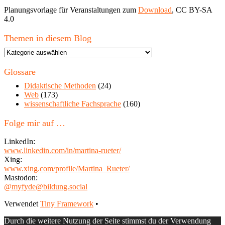
Planungsvorlage für Veranstaltungen zum
Download
, CC BY-SA
4.0
Themen in diesem Blog
Themen
in
diesem
Glossare
Blog
Didaktische Methoden
(24)
Web
(173)
wissenschaftliche Fachsprache
(160)
Folge mir auf …
LinkedIn:
www.linkedin.com/in/martina-rueter/
Xing:
www.xing.com/profile/Martina_Rueter/
Mastodon:
@myfyde@bildung.social
Footer
Verwendet
Tiny Framework
•
Inhalt
Durch die weitere Nutzung der Seite stimmst du der Verwendung