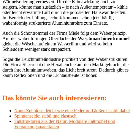
Wärmeisolierung verbessert. Um die Klimawirkung noch zu
steigern, könnte man zusätzlich – je nach Außentemperatur – kühle
oder leicht erwärmte Luft durch die porosierten Hauswände leiten.
Im Bereich der Lüftungstechnik kommen schon jetzt häufig
wabenförmig strukturierte Aluminiumrohre zum Einsatz.
Auch die Schontrommel der Firma Miele folgt dem Wabenprinzip.
Auf der wabenförmigen Oberfläche der
Waschmaschinentrommel
gleitet die Wäsche auf einem Wasserfilm und wird so beim
Schleudern weniger stark strapaziert.
Sogar die Leuchtmittelindustrie profitiert von den Wabenstrukturen.
Die Firma Siteco hat eine Hexalleuchte auf den Markt gebracht, die
durch ihre Aluminiumwaben, das Licht breit streut. Dadurch gibt es
kaum Reflexionen und die Lichtausbeute ist höher.
Das könnte Sie auch interessieren:
Nano-Zellulose: leicht wie eine Feder und äußerst stabil dabei
Spinnenseide: stabil und elastisch
Faltstrukturen aus der Natur: Modulare Faltmöbel und
Verpackungsmaterialien