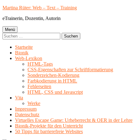
Springe
Martina Rüter: Web – Text – Training
zum
eTrainerin, Dozentin, Autorin
Inhalt
Primäres
Menü
Suchen
Menü
nach:
Startseite
Bionik
Web-Lexikon
HTML-Tags
CSS-Eigenschaften zur Schriftformatierung
Sonderzeichen-Kodierung
Farbkodierung in HTML
Fehlerseiten
HTML, CSS und Javascript
Vita
Werke
Impressum
Datenschutz
Virtuelles Escape Game: Urheberrecht & OER in der Lehre
Bionik-Projekte für den Unterricht
50 Tipps für barrierefreie Websites