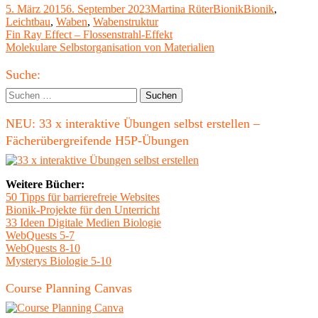
Veröffentlicht
Autor
Kategorien
Schlagwörter
5. März 2015
6. September 2023
Martina Rüter
Bionik
Bionik
,
am
Leichtbau
,
Waben
,
Wabenstruktur
Beitragsnavigation
Vorheriger
Fin Ray Effect – Flossenstrahl-Effekt
Beitrag:
Nächster
Molekulare Selbstorganisation von Materialien
Beitrag
Haupt-
Suche:
Seitenleiste
Suchen
nach:
NEU: 33 x interaktive Übungen selbst erstellen –
Fächerübergreifende H5P-Übungen
Weitere Bücher:
50 Tipps für barrierefreie Websites
Bionik-Projekte für den Unterricht
33 Ideen Digitale Medien Biologie
WebQuests 5-7
WebQuests 8-10
Mysterys Biologie 5-10
Course Planning Canvas