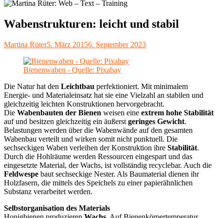
Wabenstrukturen: leicht und stabil
Autor
Veröffentlicht
Martina Rüter
5. März 2015
6. September 2023
am
Bienenwaben - Quelle: Pixabay
Die Natur hat den
Leichtbau
perfektioniert. Mit minimalem
Energie- und Materialeinsatz hat sie eine Vielzahl an stabilen und
gleichzeitig leichten Konstruktionen hervorgebracht.
Die
Wabenbauten der Bienen
weisen eine
extrem hohe Stabilität
auf und besitzen gleichzeitig ein äußerst
geringes Gewicht
.
Belastungen werden über die Wabenwände auf den gesamten
Wabenbau verteilt und wirken somit nicht punktuell. Die
sechseckigen Waben verleihen der Konstruktion ihre
Stabilität
.
Durch die Hohlräume werden Ressourcen eingespart und das
eingesetzte Material, der Wachs, ist vollständig recyclebar. Auch die
Feldwespe
baut sechseckige Nester. Als Baumaterial dienen ihr
Holzfasern, die mittels des Speichels zu einer papierähnlichen
Substanz verarbeitet werden.
Selbstorganisation des Materials
Honigbienen produzieren
Wachs
. Auf Bienenkörpertemperatur