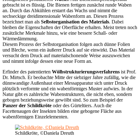
gebracht ist es flüssig. Die Bienen fertigen zunächst runde Waben
an. Durch das Abkühlen erstarrt das Wachs und nimmt die
sechseckige dreidimensionale Wabenform an. Diesen Prozess
bezeichnet man als
Selbstorganisation des Materials
. Dabei
bleiben die Eigenschaften der Oberfläche erhalten. Meist treten noch
zusätzliche Merkmale hinzu, wie eine bessere Schall- oder
Wärmedämmung.
Diesem Prozess der Selbstorganisation folgen auch dünne Folien
und Bleche, wenn ein äußerer Druck auf sie einwirkt. Das Material
versucht dem Druck auf materialschonende Weise auszuweichen
und nimmt infolge dessen eine neue Form an.
Erfinder des patentierten
Wölbstrukturierungsverfahrens
ist Prof.
Dr. Mirtsch. Er beobachte Mitte der siebziger Jahre zufällig, wie die
dünnwandige Außenhaut einer Messapparatur sich unter Druck
plötzlich verformte und ein wabenförmiges Muster aufwies. In der
Natur gibt es zahlreiche Wabenstrukturen, die nicht eben, sondern
gebogen beziehungsweise gewölbt sind. So zum Beispiel der
Panzer der Schildkröte
oder des Gürteltiers. Auch die
Facettenaugen der Insekten bilden eine gebogene Fläche aus
wabenförmigen Einzelelementen.
Schildkröte, ©Daniela Dreuth