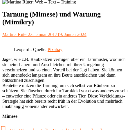
Tarnung (Mimese) und Warnung
(Mimikry)
Autor
Veröffentlicht
Martina Rüter
23. Januar 2017
19. Januar 2024
am
Leopard - Quelle:
Pixabay
Jäger, wie z.B. Raubkatzen verfügen über ein Tarnmuster, wodurch
sie beim Lauern und Anschleichen mit ihrer Umgebung
verschmelzen und so einen Vorteil bei der Jagt haben. Sie können
sich unentdeckt langsam an ihre Beute anschleichen und dann
blitzschnell zuschlagen.
Beutetiere nutzen die Tarnung, um sich selbst vor Räubern zu
schützen. Sie täuschen durch ihr Tarnkleid vor etwas anderes zu sein
– entweder eine Pflanze oder ein anderes Tier. Diese Verkleidungs-
Strategie hat sich bereits recht früh in der Evolution und mehrfach
unabhängig voneinander entwickelt.
Mimese