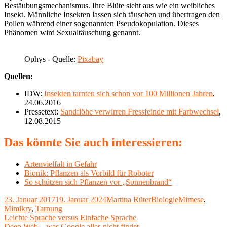
Bestäubungsmechanismus. Ihre Blüte sieht aus wie ein weibliches
Insekt. Männliche Insekten lassen sich täuschen und übertragen den
Pollen während einer sogenannten Pseudokopulation. Dieses
Phänomen wird Sexualtäuschung genannt.
Ophys - Quelle:
Pixabay
Quellen:
IDW:
Insekten tarnten sich schon vor 100 Millionen Jahren
,
24.06.2016
Pressetext:
Sandflöhe verwirren Fressfeinde mit Farbwechsel
,
12.08.2015
Das könnte Sie auch interessieren:
Artenvielfalt in Gefahr
Bionik: Pflanzen als Vorbild für Roboter
So schützen sich Pflanzen vor „Sonnenbrand“
Veröffentlicht
Autor
Kategorien
Schlagwörter
23. Januar 2017
19. Januar 2024
Martina Rüter
Biologie
Mimese
,
am
Mimikry
,
Tarnung
Beitragsnavigation
Vorheriger
Leichte Sprache versus Einfache Sprache
Beitrag:
Nächster
Deep Web – was Google alles nicht findet