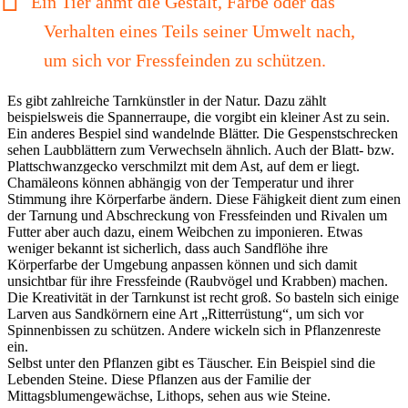
Ein Tier ahmt die Gestalt, Farbe oder das
Verhalten eines Teils seiner Umwelt nach,
um sich vor Fressfeinden zu schützen.
Es gibt zahlreiche Tarnkünstler in der Natur. Dazu zählt
beispielsweis die Spannerraupe, die vorgibt ein kleiner Ast zu sein.
Ein anderes Bespiel sind wandelnde Blätter. Die Gespenstschrecken
sehen Laubblättern zum Verwechseln ähnlich. Auch der Blatt- bzw.
Plattschwanzgecko verschmilzt mit dem Ast, auf dem er liegt.
Chamäleons können abhängig von der Temperatur und ihrer
Stimmung ihre Körperfarbe ändern. Diese Fähigkeit dient zum einen
der Tarnung und Abschreckung von Fressfeinden und Rivalen um
Futter aber auch dazu, einem Weibchen zu imponieren. Etwas
weniger bekannt ist sicherlich, dass auch Sandflöhe ihre
Körperfarbe der Umgebung anpassen können und sich damit
unsichtbar für ihre Fressfeinde (Raubvögel und Krabben) machen.
Die Kreativität in der Tarnkunst ist recht groß. So basteln sich einige
Larven aus Sandkörnern eine Art „Ritterrüstung“, um sich vor
Spinnenbissen zu schützen. Andere wickeln sich in Pflanzenreste
ein.
Selbst unter den Pflanzen gibt es Täuscher. Ein Beispiel sind die
Lebenden Steine. Diese Pflanzen aus der Familie der
Mittagsblumengewächse, Lithops, sehen aus wie Steine.