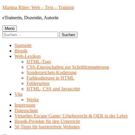
Springe
Martina Rüter: Web – Text – Training
zum
eTrainerin, Dozentin, Autorin
Inhalt
Primäres
Menü
Suchen
Menü
nach:
Startseite
Bionik
Web-Lexikon
HTML-Tags
CSS-Eigenschaften zur Schriftformatierung
Sonderzeichen-Kodierung
Farbkodierung in HTML
Fehlerseiten
HTML, CSS und Javascript
Vita
Werke
Impressum
Datenschutz
Virtuelles Escape Game: Urheberrecht & OER in der Lehre
Bionik-Projekte für den Unterricht
50 Tipps für barrierefreie Websites