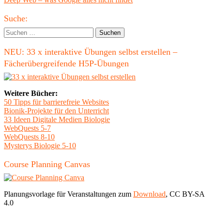
Beitrag
Haupt-
Suche:
Seitenleiste
Suchen
nach:
NEU: 33 x interaktive Übungen selbst erstellen –
Fächerübergreifende H5P-Übungen
Weitere Bücher:
50 Tipps für barrierefreie Websites
Bionik-Projekte für den Unterricht
33 Ideen Digitale Medien Biologie
WebQuests 5-7
WebQuests 8-10
Mysterys Biologie 5-10
Course Planning Canvas
Planungsvorlage für Veranstaltungen zum
Download
, CC BY-SA
4.0