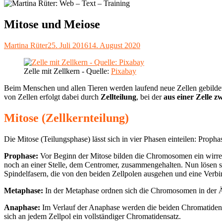
Mitose und Meiose
Autor
Veröffentlicht
Martina Rüter
25. Juli 2016
14. August 2020
am
Zelle mit Zellkern - Quelle:
Pixabay
Beim Menschen und allen Tieren werden laufend neue Zellen gebilde
von Zellen erfolgt dabei durch
Zellteilung
, bei der
aus einer Zelle
zw
Mitose (Zellkernteilung)
Die Mitose (Teilungsphase) lässt sich in vier Phasen einteilen: Pro
Prophase:
Vor Beginn der Mitose bilden die Chromosomen ein wirre
noch an einer Stelle, dem Centromer, zusammengehalten. Nun lösen s
Spindelfasern, die von den beiden Zellpolen ausgehen und eine Verb
Metaphase:
In der Metaphase ordnen sich die Chromosomen in der Ä
Anaphase:
Im Verlauf der Anaphase werden die beiden Chromatiden 
sich an jedem Zellpol ein vollständiger Chromatidensatz.