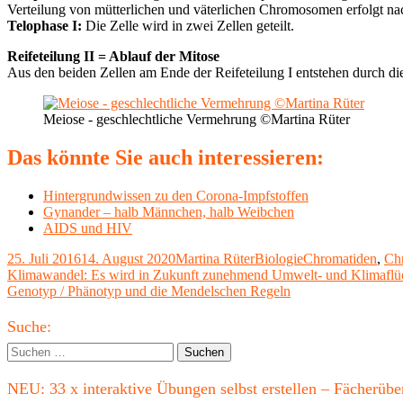
Verteilung von mütterlichen und väterlichen Chromosomen erfolgt na
Telophase I:
Die Zelle wird in zwei Zellen geteilt.
Reifeteilung II = Ablauf der Mitose
Aus den beiden Zellen am Ende der Reifeteilung I entstehen durch die 
Meiose - geschlechtliche Vermehrung ©Martina Rüter
Das könnte Sie auch interessieren:
Hintergrundwissen zu den Corona-Impfstoffen
Gynander – halb Männchen, halb Weibchen
AIDS und HIV
Veröffentlicht
Autor
Kategorien
Schlagwörter
25. Juli 2016
14. August 2020
Martina Rüter
Biologie
Chromatiden
,
Ch
am
Beitragsnavigation
Vorheriger
Klimawandel: Es wird in Zukunft zunehmend Umwelt- und Klimaflüc
Beitrag:
Nächster
Genotyp / Phänotyp und die Mendelschen Regeln
Beitrag
Haupt-
Suche:
Seitenleiste
Suchen
nach:
NEU: 33 x interaktive Übungen selbst erstellen – Fächerü