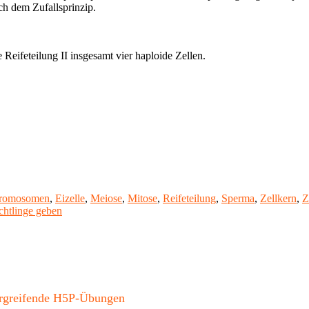
ch dem Zufallsprinzip.
Reifeteilung II insgesamt vier haploide Zellen.
romosomen
,
Eizelle
,
Meiose
,
Mitose
,
Reifeteilung
,
Sperma
,
Zellkern
,
Z
htlinge geben
bergreifende H5P-Übungen