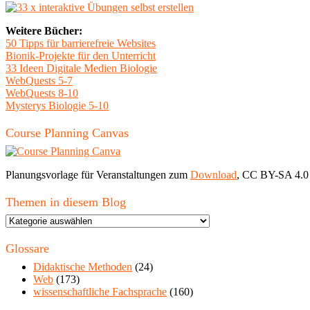
Weitere Bücher:
50 Tipps für barrierefreie Websites
Bionik-Projekte für den Unterricht
33 Ideen Digitale Medien Biologie
WebQuests 5-7
WebQuests 8-10
Mysterys Biologie 5-10
Course Planning Canvas
Planungsvorlage für Veranstaltungen zum
Download
, CC BY-SA 4.0
Themen in diesem Blog
Themen
in
diesem
Glossare
Blog
Didaktische Methoden
(24)
Web
(173)
wissenschaftliche Fachsprache
(160)