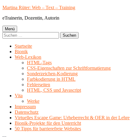
Springe
Martina Rüter: Web – Text – Training
zum
eTrainerin, Dozentin, Autorin
Inhalt
Primäres
Menü
Suchen
Menü
nach:
Startseite
Bionik
Web-Lexikon
HTML-Tags
CSS-Eigenschaften zur Schriftformatierung
Sonderzeichen-Kodierung
Farbkodierung in HTML
Fehlerseiten
HTML, CSS und Javascript
Vita
Werke
Impressum
Datenschutz
Virtuelles Escape Game: Urheberrecht & OER in der Lehre
Bionik-Projekte für den Unterricht
50 Tipps für barrierefreie Websites