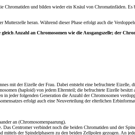
ie Chromatiden und bilden wieder ein Knäul von Chromatinfäden. Es beg
der Mutterzelle heran. Während dieser Phase erfolgt auch die Verdoppe
 die gleich Anzahl an Chromosomen wie die Ausgangszelle; der Ch
s mit der Eizelle der Frau. Dabei entsteht eine befruchtete Eizelle, d
osomen (haploid) von jedem Elternteil; die befruchtete Eizelle besit
en in jeder folgenden Generation die Anzahl der Chromosomen verdopp
ensatzes erfolgt auch eine Neuverteilung der elterlichen Erbinformati
nander an (Chromosomenpaarung).
 Das Centromer verbindet noch die beiden Chromatiden und der Spinde
ittels der Spindelphasern zu den beiden Zellpolen gezogen. An jedem