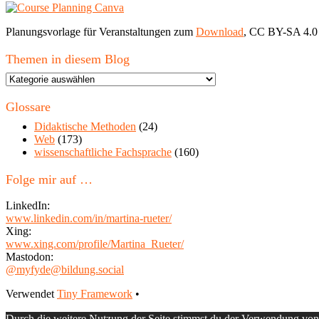
Planungsvorlage für Veranstaltungen zum
Download
, CC BY-SA 4.0
Themen in diesem Blog
Themen
in
diesem
Glossare
Blog
Didaktische Methoden
(24)
Web
(173)
wissenschaftliche Fachsprache
(160)
Folge mir auf …
LinkedIn:
www.linkedin.com/in/martina-rueter/
Xing:
www.xing.com/profile/Martina_Rueter/
Mastodon:
@myfyde@bildung.social
Footer
Verwendet
Tiny Framework
•
Inhalt
Durch die weitere Nutzung der Seite stimmst du der Verwendung vo