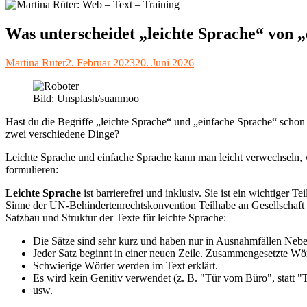
Was unterscheidet „leichte Sprache“ von 
Autor
Veröffentlicht
Martina Rüter
2. Februar 2023
20. Juni 2026
am
Bild: Unsplash/suanmoo
Hast du die Begriffe „leichte Sprache“ und „einfache Sprache“ schon ei
zwei verschiedene Dinge?
Leichte Sprache und einfache Sprache kann man leicht verwechseln, w
formulieren:
Leichte Sprache
ist barrierefrei und inklusiv. Sie ist ein wichtiger 
Sinne der UN-Behindertenrechtskonvention Teilhabe an Gesellschaft un
Satzbau und Struktur der Texte für leichte Sprache:
Die Sätze sind sehr kurz und haben nur in Ausnahmfällen Nebe
Jeder Satz beginnt in einer neuen Zeile. Zusammengesetzte Wör
Schwierige Wörter werden im Text erklärt.
Es wird kein Genitiv verwendet (z. B. "Tür vom Büro", statt "
usw.