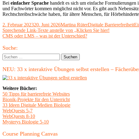
Bei
einfacher Sprache
handelt es sich um einfache Formulierungen in
und Fachwörter kommen möglichst nicht vor. Es gibt auch Nebensätze, 
Rechtschreibschwäche haben, für ältere Menschen, für Hörbehinderte
Veröffentlicht
Autor
Kategorien
Sc
2. Februar 2023
20. Juni 2026
Martina Rüter
Digitale Barrierefreiheit
Ei
am
Beitragsnavigation
Vorheriger
Sprechende Link-Texte anstelle von „Klicken Sie hier!
Beitrag:
Nächster
CMS oder LMS – was ist der Unterschied?
Beitrag
Haupt-
Suche:
Seitenleiste
Suchen
nach:
NEU: 33 x interaktive Übungen selbst erstellen – Fächerü
Weitere Bücher:
50 Tipps für barrierefreie Websites
Bionik-Projekte für den Unterricht
33 Ideen Digitale Medien Biologie
WebQuests 5-7
WebQuests 8-10
Mysterys Biologie 5-10
Course Planning Canvas