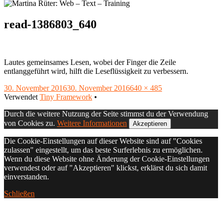
read-1386803_640
Lautes gemeinsames Lesen, wobei der Finger die Zeile
entlanggeführt wird, hilft die Leseflüssigkeit zu verbessern.
Veröffentlicht
Volle
30. November 2016
30. November 2016
640 × 485
am
Footer
Größe
Verwendet
Tiny Framework
•
Inhalt
Durch die weitere Nutzung der Seite stimmst du der Verwendung
von Cookies zu.
Weitere Informationen
Akzeptieren
Die Cookie-Einstellungen auf dieser Website sind auf "Cookies
zulassen" eingestellt, um das beste Surferlebnis zu ermöglichen.
Wenn du diese Website ohne Änderung der Cookie-Einstellungen
verwendest oder auf "Akzeptieren" klickst, erklärst du sich damit
einverstanden.
Schließen