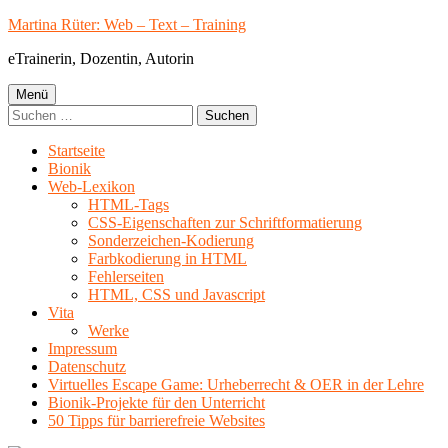
Springe
Martina Rüter: Web – Text – Training
zum
eTrainerin, Dozentin, Autorin
Inhalt
Primäres
Menü
Suchen
Menü
nach:
Startseite
Bionik
Web-Lexikon
HTML-Tags
CSS-Eigenschaften zur Schriftformatierung
Sonderzeichen-Kodierung
Farbkodierung in HTML
Fehlerseiten
HTML, CSS und Javascript
Vita
Werke
Impressum
Datenschutz
Virtuelles Escape Game: Urheberrecht & OER in der Lehre
Bionik-Projekte für den Unterricht
50 Tipps für barrierefreie Websites