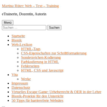
Springe
Martina Rüter: Web – Text – Training
zum
eTrainerin, Dozentin, Autorin
Inhalt
Primäres
Menü
Suchen
Menü
nach:
Startseite
Bionik
Web-Lexikon
HTML-Tags
CSS-Eigenschaften zur Schriftformatierung
Sonderzeichen-Kodierung
Farbkodierung in HTML
Fehlerseiten
HTML, CSS und Javascript
Vita
Werke
Impressum
Datenschutz
Virtuelles Escape Game: Urheberrecht & OER in der Lehre
Bionik-Projekte für den Unterricht
50 Tipps für barrierefreie Websites