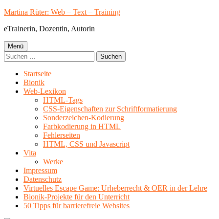
Springe
Martina Rüter: Web – Text – Training
zum
eTrainerin, Dozentin, Autorin
Inhalt
Primäres
Menü
Suchen
Menü
nach:
Startseite
Bionik
Web-Lexikon
HTML-Tags
CSS-Eigenschaften zur Schriftformatierung
Sonderzeichen-Kodierung
Farbkodierung in HTML
Fehlerseiten
HTML, CSS und Javascript
Vita
Werke
Impressum
Datenschutz
Virtuelles Escape Game: Urheberrecht & OER in der Lehre
Bionik-Projekte für den Unterricht
50 Tipps für barrierefreie Websites