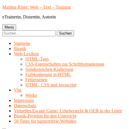
Springe
Martina Rüter: Web – Text – Training
zum
eTrainerin, Dozentin, Autorin
Inhalt
Primäres
Menü
Suchen
Menü
nach:
Startseite
Bionik
Web-Lexikon
HTML-Tags
CSS-Eigenschaften zur Schriftformatierung
Sonderzeichen-Kodierung
Farbkodierung in HTML
Fehlerseiten
HTML, CSS und Javascript
Vita
Werke
Impressum
Datenschutz
Virtuelles Escape Game: Urheberrecht & OER in der Lehre
Bionik-Projekte für den Unterricht
50 Tipps für barrierefreie Websites