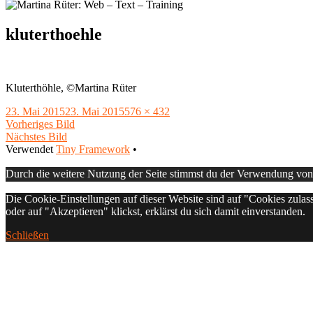
kluterthoehle
Kluterthöhle, ©Martina Rüter
Veröffentlicht
Volle
23. Mai 2015
23. Mai 2015
576 × 432
am
Größe
Vorheriges Bild
Nächstes Bild
Footer
Verwendet
Tiny Framework
•
Inhalt
Durch die weitere Nutzung der Seite stimmst du der Verwendung vo
Die Cookie-Einstellungen auf dieser Website sind auf "Cookies zulas
oder auf "Akzeptieren" klickst, erklärst du sich damit einverstanden.
Schließen