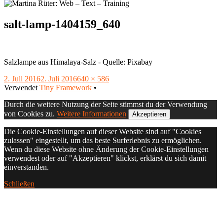
salt-lamp-1404159_640
Salzlampe aus Himalaya-Salz - Quelle: Pixabay
Veröffentlicht
Volle
2. Juli 2016
2. Juli 2016
640 × 586
am
Footer
Größe
Verwendet
Tiny Framework
•
Inhalt
Durch die weitere Nutzung der Seite stimmst du der Verwendung
von Cookies zu.
Weitere Informationen
Akzeptieren
Die Cookie-Einstellungen auf dieser Website sind auf "Cookies
zulassen" eingestellt, um das beste Surferlebnis zu ermöglichen.
Wenn du diese Website ohne Änderung der Cookie-Einstellungen
verwendest oder auf "Akzeptieren" klickst, erklärst du sich damit
einverstanden.
Schließen