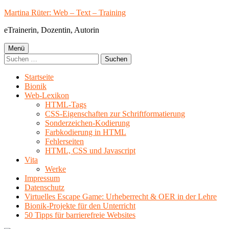
Springe
Martina Rüter: Web – Text – Training
zum
eTrainerin, Dozentin, Autorin
Inhalt
Primäres
Menü
Suchen
Menü
nach:
Startseite
Bionik
Web-Lexikon
HTML-Tags
CSS-Eigenschaften zur Schriftformatierung
Sonderzeichen-Kodierung
Farbkodierung in HTML
Fehlerseiten
HTML, CSS und Javascript
Vita
Werke
Impressum
Datenschutz
Virtuelles Escape Game: Urheberrecht & OER in der Lehre
Bionik-Projekte für den Unterricht
50 Tipps für barrierefreie Websites