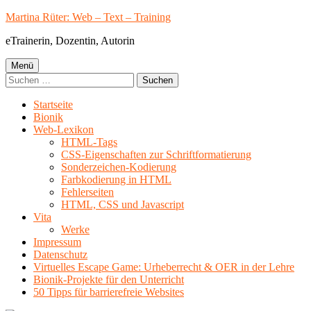
Springe
Martina Rüter: Web – Text – Training
zum
eTrainerin, Dozentin, Autorin
Inhalt
Primäres
Menü
Suchen
Menü
nach:
Startseite
Bionik
Web-Lexikon
HTML-Tags
CSS-Eigenschaften zur Schriftformatierung
Sonderzeichen-Kodierung
Farbkodierung in HTML
Fehlerseiten
HTML, CSS und Javascript
Vita
Werke
Impressum
Datenschutz
Virtuelles Escape Game: Urheberrecht & OER in der Lehre
Bionik-Projekte für den Unterricht
50 Tipps für barrierefreie Websites