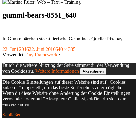
gummi-bears-8551_640
In Gummibärchen steckt tierische Gelantine - Quelle: Pixabay
Veröffentlicht
Volle
22. Juni 2016
22. Juni 2016
640 × 385
am
Footer
Größe
Verwendet
Tiny Framework
•
Inhalt
Durch die weitere Nutzung der Seite stimmst du der Verwendung
von Cookies zu.
Weitere Informationen
Akzeptieren
Die Cookie-Einstellungen auf dieser Website sind auf "Cookies
zulassen" eingestellt, um das beste Surferlebnis zu ermöglichen.
Wenn du diese Website ohne Änderung der Cookie-Einstellungen
verwendest oder auf "Akzeptieren" klickst, erklärst du sich damit
einverstanden.
Schließen