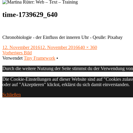
time-1739629_640
Chronobiologie - der Einfluss der inneren Uhr - Qeulle: Pixabay
Veröffentlicht
Volle
12. November 2016
12. November 2016
640 × 360
am
Größe
Vorheriges Bild
Footer
Verwendet
Tiny Framework
•
Inhalt
Durch die weitere Nutzung der Seite stimmst du der Verwendung vo
Die Cookie-Einstellungen auf dieser Website sind auf "Cookies zulas
oder auf "Akzeptieren" klickst, erklärst du sich damit einverstanden.
Schließen