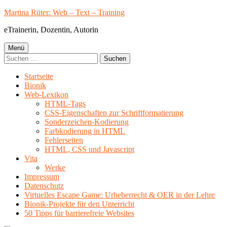
Springe
Martina Rüter: Web – Text – Training
zum
eTrainerin, Dozentin, Autorin
Inhalt
Primäres
Menü
Suchen
Menü
nach:
Startseite
Bionik
Web-Lexikon
HTML-Tags
CSS-Eigenschaften zur Schriftformatierung
Sonderzeichen-Kodierung
Farbkodierung in HTML
Fehlerseiten
HTML, CSS und Javascript
Vita
Werke
Impressum
Datenschutz
Virtuelles Escape Game: Urheberrecht & OER in der Lehre
Bionik-Projekte für den Unterricht
50 Tipps für barrierefreie Websites