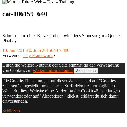
cat-106159_640
Schnurrhaare einer Katze sind ein wichtiges Sinnesorgan - Quelle:
Pixabay
Veröffentlicht
Volle
10. Juni 2015
10. Juni 2015
640 × 480
am
Footer
Größe
Verwendet
Tiny Framework
•
Inhalt
Durch die weitere Nutzung der Seite stimmst du der Verwendung
von Cookies zu.
Weitere Informationen
Akzeptieren
Die Cookie-Einstellungen auf dieser Website sind auf "Cookies
zulassen" eingestellt, um das beste Surferlebnis zu ermöglichen.
Wenn du diese Website ohne Änderung der Cookie-Einstellungen
verwendest oder auf "Akzeptieren" klickst, erklärst du sich damit
einverstanden.
Schließen