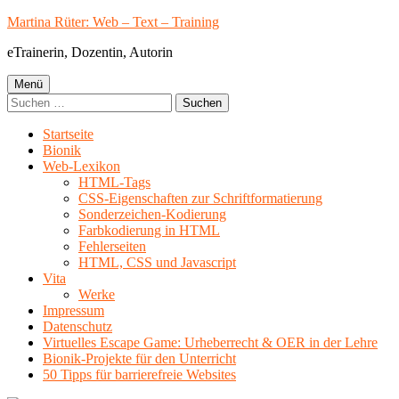
Springe
Martina Rüter: Web – Text – Training
zum
eTrainerin, Dozentin, Autorin
Inhalt
Primäres
Menü
Suchen
Menü
nach:
Startseite
Bionik
Web-Lexikon
HTML-Tags
CSS-Eigenschaften zur Schriftformatierung
Sonderzeichen-Kodierung
Farbkodierung in HTML
Fehlerseiten
HTML, CSS und Javascript
Vita
Werke
Impressum
Datenschutz
Virtuelles Escape Game: Urheberrecht & OER in der Lehre
Bionik-Projekte für den Unterricht
50 Tipps für barrierefreie Websites