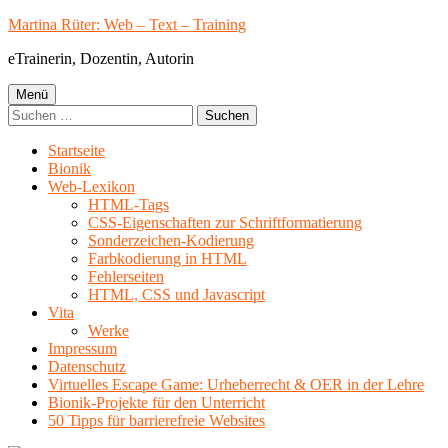
Springe
Martina Rüter: Web – Text – Training
zum
eTrainerin, Dozentin, Autorin
Inhalt
Primäres
Menü
Suchen
Menü
nach:
Startseite
Bionik
Web-Lexikon
HTML-Tags
CSS-Eigenschaften zur Schriftformatierung
Sonderzeichen-Kodierung
Farbkodierung in HTML
Fehlerseiten
HTML, CSS und Javascript
Vita
Werke
Impressum
Datenschutz
Virtuelles Escape Game: Urheberrecht & OER in der Lehre
Bionik-Projekte für den Unterricht
50 Tipps für barrierefreie Websites