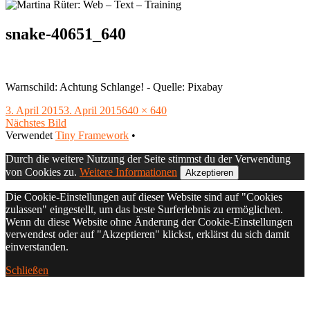
snake-40651_640
Warnschild: Achtung Schlange! - Quelle: Pixabay
Veröffentlicht
Volle
3. April 2015
3. April 2015
640 × 640
am
Größe
Nächstes Bild
Footer
Verwendet
Tiny Framework
•
Inhalt
Durch die weitere Nutzung der Seite stimmst du der Verwendung
von Cookies zu.
Weitere Informationen
Akzeptieren
Die Cookie-Einstellungen auf dieser Website sind auf "Cookies
zulassen" eingestellt, um das beste Surferlebnis zu ermöglichen.
Wenn du diese Website ohne Änderung der Cookie-Einstellungen
verwendest oder auf "Akzeptieren" klickst, erklärst du sich damit
einverstanden.
Schließen