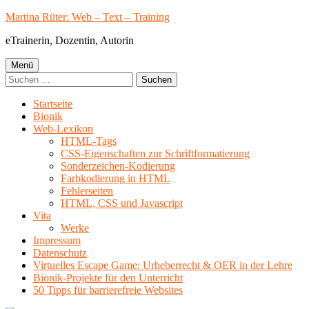
Springe
Martina Rüter: Web – Text – Training
zum
eTrainerin, Dozentin, Autorin
Inhalt
Primäres
Menü
Suchen
Menü
nach:
Startseite
Bionik
Web-Lexikon
HTML-Tags
CSS-Eigenschaften zur Schriftformatierung
Sonderzeichen-Kodierung
Farbkodierung in HTML
Fehlerseiten
HTML, CSS und Javascript
Vita
Werke
Impressum
Datenschutz
Virtuelles Escape Game: Urheberrecht & OER in der Lehre
Bionik-Projekte für den Unterricht
50 Tipps für barrierefreie Websites