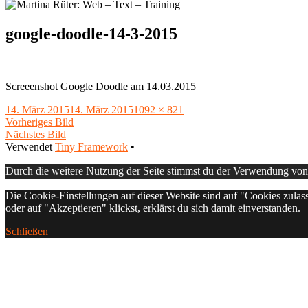
google-doodle-14-3-2015
Screeenshot Google Doodle am 14.03.2015
Veröffentlicht
Volle
14. März 2015
14. März 2015
1092 × 821
am
Größe
Vorheriges Bild
Nächstes Bild
Footer
Verwendet
Tiny Framework
•
Inhalt
Durch die weitere Nutzung der Seite stimmst du der Verwendung vo
Die Cookie-Einstellungen auf dieser Website sind auf "Cookies zulas
oder auf "Akzeptieren" klickst, erklärst du sich damit einverstanden.
Schließen