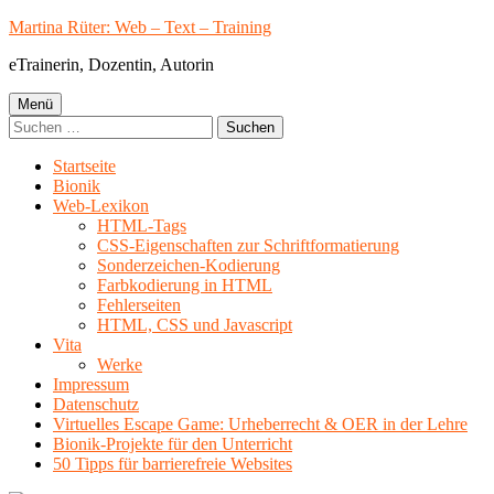
Springe
Martina Rüter: Web – Text – Training
zum
eTrainerin, Dozentin, Autorin
Inhalt
Primäres
Menü
Suchen
Menü
nach:
Startseite
Bionik
Web-Lexikon
HTML-Tags
CSS-Eigenschaften zur Schriftformatierung
Sonderzeichen-Kodierung
Farbkodierung in HTML
Fehlerseiten
HTML, CSS und Javascript
Vita
Werke
Impressum
Datenschutz
Virtuelles Escape Game: Urheberrecht & OER in der Lehre
Bionik-Projekte für den Unterricht
50 Tipps für barrierefreie Websites