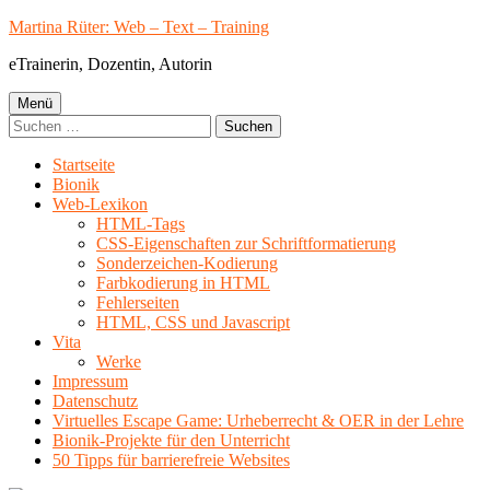
Springe
Martina Rüter: Web – Text – Training
zum
eTrainerin, Dozentin, Autorin
Inhalt
Primäres
Menü
Suchen
Menü
nach:
Startseite
Bionik
Web-Lexikon
HTML-Tags
CSS-Eigenschaften zur Schriftformatierung
Sonderzeichen-Kodierung
Farbkodierung in HTML
Fehlerseiten
HTML, CSS und Javascript
Vita
Werke
Impressum
Datenschutz
Virtuelles Escape Game: Urheberrecht & OER in der Lehre
Bionik-Projekte für den Unterricht
50 Tipps für barrierefreie Websites