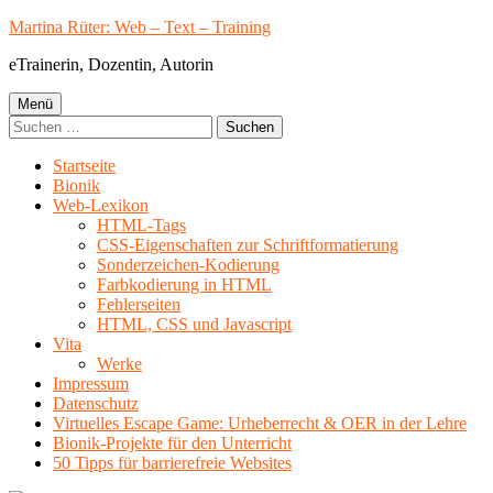
Springe
Martina Rüter: Web – Text – Training
zum
eTrainerin, Dozentin, Autorin
Inhalt
Primäres
Menü
Suchen
Menü
nach:
Startseite
Bionik
Web-Lexikon
HTML-Tags
CSS-Eigenschaften zur Schriftformatierung
Sonderzeichen-Kodierung
Farbkodierung in HTML
Fehlerseiten
HTML, CSS und Javascript
Vita
Werke
Impressum
Datenschutz
Virtuelles Escape Game: Urheberrecht & OER in der Lehre
Bionik-Projekte für den Unterricht
50 Tipps für barrierefreie Websites