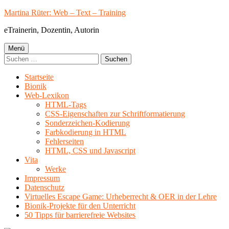
Springe
Martina Rüter: Web – Text – Training
zum
eTrainerin, Dozentin, Autorin
Inhalt
Primäres
Menü
Suchen
Menü
nach:
Startseite
Bionik
Web-Lexikon
HTML-Tags
CSS-Eigenschaften zur Schriftformatierung
Sonderzeichen-Kodierung
Farbkodierung in HTML
Fehlerseiten
HTML, CSS und Javascript
Vita
Werke
Impressum
Datenschutz
Virtuelles Escape Game: Urheberrecht & OER in der Lehre
Bionik-Projekte für den Unterricht
50 Tipps für barrierefreie Websites