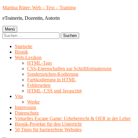
Springe
Martina Rüter: Web – Text – Training
zum
eTrainerin, Dozentin, Autorin
Inhalt
Primäres
Menü
Suchen
Menü
nach:
Startseite
Bionik
Web-Lexikon
HTML-Tags
CSS-Eigenschaften zur Schriftformatierung
Sonderzeichen-Kodierung
Farbkodierung in HTML
Fehlerseiten
HTML, CSS und Javascript
Vita
Werke
Impressum
Datenschutz
Virtuelles Escape Game: Urheberrecht & OER in der Lehre
Bionik-Projekte für den Unterricht
50 Tipps für barrierefreie Websites