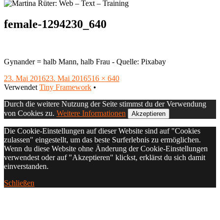
female-1294230_640
Gynander = halb Mann, halb Frau - Quelle: Pixabay
Veröffentlicht
Volle
23. Mai 2016
23. Mai 2016
516 × 640
am
Footer
Größe
Verwendet
Tiny Framework
•
Inhalt
Durch die weitere Nutzung der Seite stimmst du der Verwendung
von Cookies zu.
Weitere Informationen
Akzeptieren
Die Cookie-Einstellungen auf dieser Website sind auf "Cookies
zulassen" eingestellt, um das beste Surferlebnis zu ermöglichen.
Wenn du diese Website ohne Änderung der Cookie-Einstellungen
verwendest oder auf "Akzeptieren" klickst, erklärst du sich damit
einverstanden.
Schließen