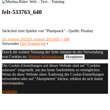
felt-533763_640
Säckchen zum Spielen von "Plumpsack" - Quelle: Pixabay
Veröffentlicht
Volle
29. August 2015
29. August 2015
426 × 640
am
Footer
Größe
Verwendet
Tiny Framework
•
Inhalt
Durch die weitere Nutzung der Seite stimmst du der Verwendung
von Cookies zu.
Weitere Informationen
Akzeptieren
Die Cookie-Einstellungen auf dieser Website sind auf "Cookies
zulassen" eingestellt, um das beste Surferlebnis zu ermöglichen.
Wenn du diese Website ohne Änderung der Cookie-Einstellungen
verwendest oder auf "Akzeptieren" klickst, erklärst du sich damit
einverstanden.
Schließen