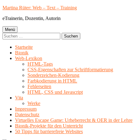
Springe
Martina Rüter: Web – Text – Training
zum
eTrainerin, Dozentin, Autorin
Inhalt
Primäres
Menü
Suchen
Menü
nach:
Startseite
Bionik
Web-Lexikon
HTML-Tags
CSS-Eigenschaften zur Schriftformatierung
Sonderzeichen-Kodierung
Farbkodierung in HTML
Fehlerseiten
HTML, CSS und Javascript
Vita
Werke
Impressum
Datenschutz
Virtuelles Escape Game: Urheberrecht & OER in der Lehre
Bionik-Projekte für den Unterricht
50 Tipps für barrierefreie Websites